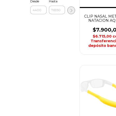
Desde
Hasta
CLIP NASAL ME
NATACION A
$7.900,
$6.715,00
c
Transferenci
depósito banc