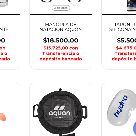
2 colores
MANOPLA DE
TAPON D
NTE
NATACION AQUON
SILICONA 
AQU
00
$18.500,00
$5.50
on
$15.725,00
con
$4.675,
a o
Transferencia o
Transfer
ario
depósito bancario
depósito 