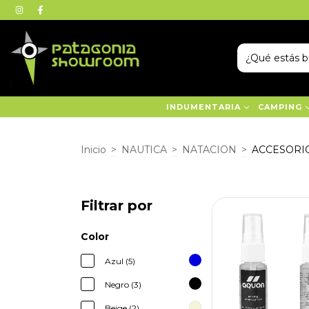
INDUMENTARIA
CAMPING
Inicio
>
NAUTICA
>
NATACION
>
ACCESORI
Filtrar por
Color
Azul (5)
Negro (3)
Beige (2)