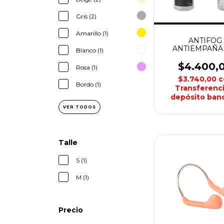
Gris (2)
Amarillo (1)
ANTIFOG
ANTIEMPAÑA
Blanco (1)
AQUON
$4.400,
Rosa (1)
$3.740,00
c
Bordo (1)
Transferenci
depósito banc
VER TODOS
Talle
S (1)
M (1)
Precio