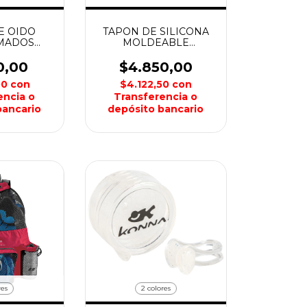
E OIDO
TAPON DE SILICONA
MADOS
MOLDEABLE
 KONNA
NATACION KONNA
0,00
$4.850,00
00
con
$4.122,50
con
encia o
Transferencia o
bancario
depósito bancario
res
2 colores