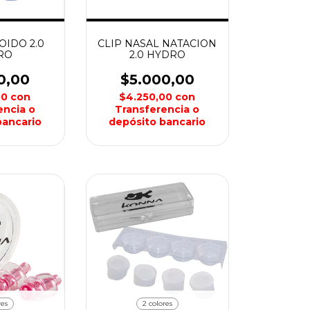
OIDO 2.0
CLIP NASAL NATACION
RO
2.0 HYDRO
0,00
$5.000,00
50
con
$4.250,00
con
encia o
Transferencia o
bancario
depósito bancario
res
2 colores