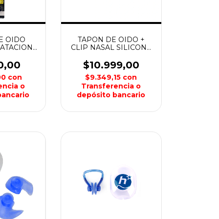
E OIDO
TAPON DE OIDO +
NATACION
CLIP NASAL SILICONA
ON
NATACION AQUON
0,00
$10.999,00
00
con
$9.349,15
con
encia o
Transferencia o
bancario
depósito bancario