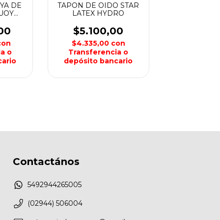
YA DE
TAPON DE OIDO STAR
UOY
LATEX HYDRO
T
00
$5.100,00
con
$4.335,00
con
a o
Transferencia o
ario
depósito bancario
Contactános
5492944265005
(02944) 506004