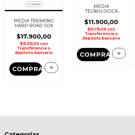
2 colores
MEDIA
TECNOLOGICA
OUTDOOR
MEDIA TREKKING
COMMAND SOX
$11.900,00
HARD ROAD SOX
$10.115,00
con
Transferencia o
$17.900,00
depósito bancario
$15.215,00
con
Transferencia o
depósito bancario
COMPRAR
COMPRAR
Categorías