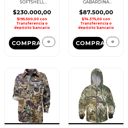
SOFTSHELL
GABARDINA
AMADABLAN II
CAMUFLADO
HOMBRE MAKALU
HOMBRE FOREST
$230.000,00
$87.500,00
$195.500,00
con
$74.375,00
con
Transferencia o
Transferencia o
depósito bancario
depósito bancario
COMPRAR
COMPRAR