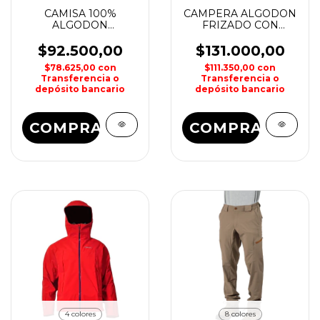
CAMISA 100%
CAMPERA ALGODON
ALGODON
FRIZADO CON
CAMUFLADO
CAPUCHA
HOMBRE FOREST
CAMUFLADO
$92.500,00
$131.000,00
HOMBRE FOREST
$78.625,00
con
$111.350,00
con
Transferencia o
Transferencia o
depósito bancario
depósito bancario
COMPRAR
COMPRAR
4 colores
8 colores