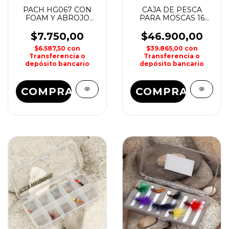
PACH HG067 CON
CAJA DE PESCA
FOAM Y ABROJO
PARA MOSCAS 16
GREY GULL
COMPARTIMIENTOS
ALUMINIO KUNNAN
$7.750,00
$46.900,00
$6.587,50
con
$39.865,00
con
Transferencia o
Transferencia o
depósito bancario
depósito bancario