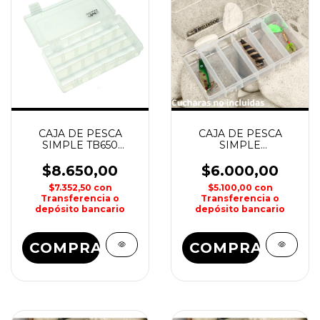
CAJA DE PESCA
CAJA DE PESCA
SIMPLE TB650
SIMPLE
90x175x35mm RELIX
209x118x35mm
WATERDOG
$8.650,00
$6.000,00
$7.352,50
con
$5.100,00
con
Transferencia o
Transferencia o
depósito bancario
depósito bancario
COMPRAR
COMPRAR