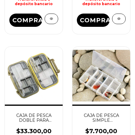
depósito bancario
depósito bancario
COMPRAR
COMPRAR
CAJA DE PESCA
CAJA DE PESCA
DOBLE PARA
SIMPLE
MOSCAS 114x75x35
110x210x45mm
KUNNAN
WATERDOG
$33.300,00
$7.700,00