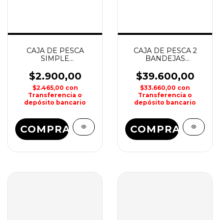
CAJA DE PESCA
CAJA DE PESCA 2
SIMPLE
BANDEJAS
133x72x29mm
187x294x150mm
WATERDOG
WATERDOG
$2.900,00
$39.600,00
$2.465,00
con
$33.660,00
con
Transferencia o
Transferencia o
depósito bancario
depósito bancario
COMPRAR
COMPRAR