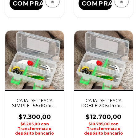
COMPRAR
COMPRAR
CAJA DE PESCA
CAJA DE PESCA
SIMPLE 15.5x10x4cm
DOBLE 20.5x14x4cm
WATERDOG
WATERDOG
$7.300,00
$12.700,00
$6.205,00
con
$10.795,00
con
Transferencia o
Transferencia o
depósito bancario
depósito bancario