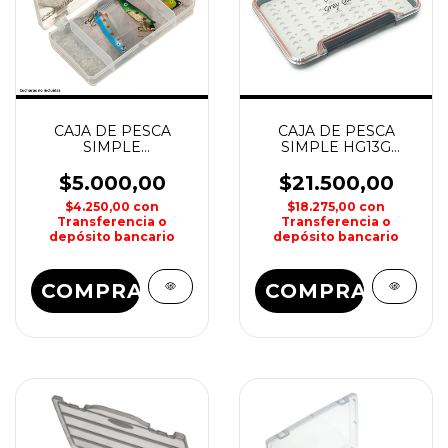
CAJA DE PESCA
CAJA DE PESCA
SIMPLE
SIMPLE HG13G
178x94x30mm
MOSCA
WATERDOG
148x87x17mm GREY
$5.000,00
$21.500,00
GULL
$4.250,00
con
$18.275,00
con
Transferencia o
Transferencia o
depósito bancario
depósito bancario
COMPRAR
COMPRAR