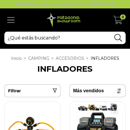
INGRESA a nuestro servicio FULL RENTAL VIP
0
Inicio
>
CAMPING
>
ACCESORIOS
>
INFLADORES
INFLADORES
Filtrar