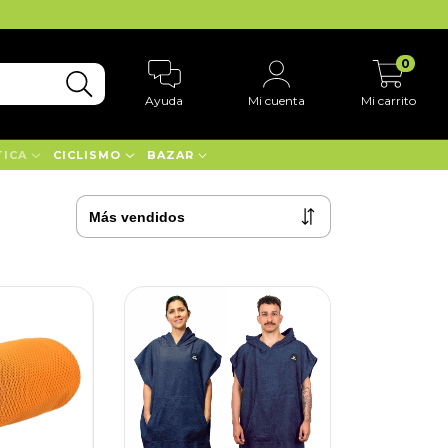
0
Ayuda
Mi cuenta
Mi carrito
TICA
CICLISMO
BAZAR