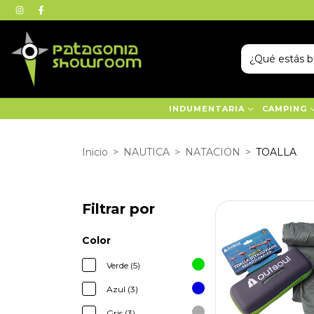
INDUMENTARIA
CAMPING
Inicio
>
NAUTICA
>
NATACION
>
TOALLA
Filtrar por
Color
Verde (5)
Azul (3)
Gris (3)