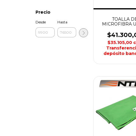
Precio
TOALLA D
Desde
Hasta
MICROFIBRA 
FINA LISA ME
AZTEQ
$41.300,
$35.105,00
Transferenci
depósito banc