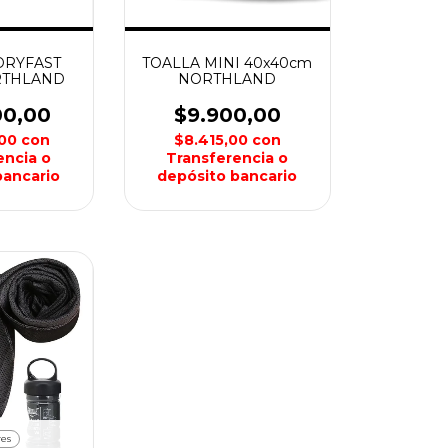
DRYFAST
TOALLA MINI 40x40cm
RTHLAND
NORTHLAND
00,00
$9.900,00
,00
con
$8.415,00
con
encia o
Transferencia o
bancario
depósito bancario
res