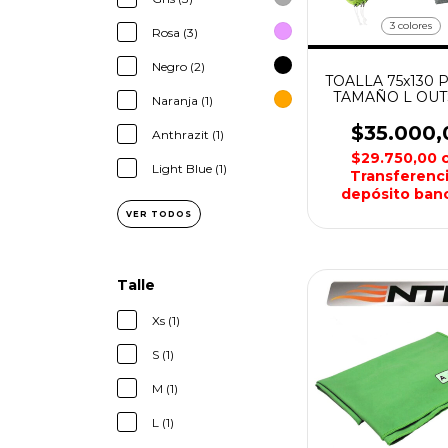
3 colores
Rosa (3)
Negro (2)
TOALLA 75x130 
TAMAÑO L OU
Naranja (1)
$35.000,
Anthrazit (1)
$29.750,00
Light Blue (1)
Transferenci
depósito banc
VER TODOS
Talle
Xs (1)
S (1)
M (1)
L (1)