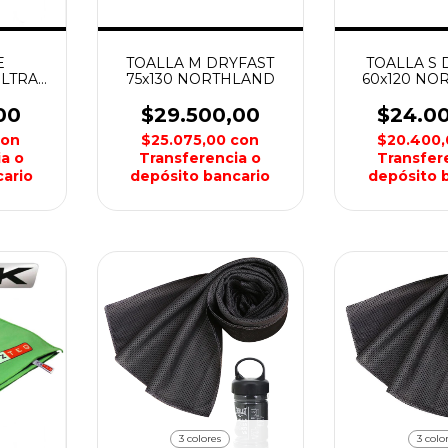
E
TOALLA M DRYFAST
TOALLA S 
ULTRA
75x130 NORTHLAND
60x120 NO
DIANA
00
$29.500,00
$24.0
con
$25.075,00
con
$20.400
a o
Transferencia o
Transfer
ario
depósito bancario
depósito 
3 colores
3 colo