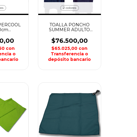
res
2 colores
PERCOOL
TOALLA PONCHO
0cm
SUMMER ADULTO
LAND
AQUON
50,00
$76.500,00
,50
con
$65.025,00
con
encia o
Transferencia o
bancario
depósito bancario