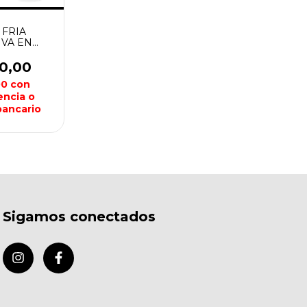
 FRIA
VA EN
D 13538
AST
00,00
00
con
encia o
bancario
Sigamos conectados