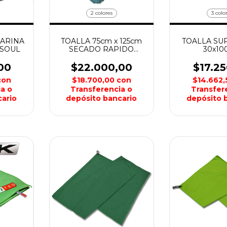
2 colores
3 colo
PARINA
TOALLA 75cm x 125cm
TOALLA SU
TSOUL
SECADO RAPIDO
30x10
AQUON
NORTH
00
$22.000,00
$17.2
con
$18.700,00
con
$14.662
a o
Transferencia o
Transfer
ario
depósito bancario
depósito 