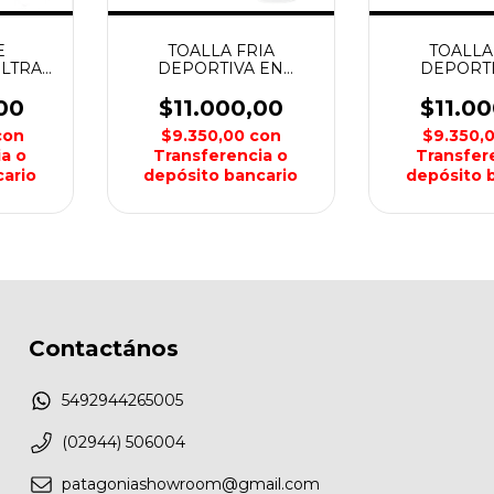
E
TOALLA FRIA
TOALLA
ULTRA
DEPORTIVA EN
DEPORTI
ICA
ENVASE MOD 13539
ENVASE MO
EVERLAST
EVERL
00
$11.000,00
$11.0
con
$9.350,00
con
$9.350,
a o
Transferencia o
Transfer
ario
depósito bancario
depósito 
Contactános
5492944265005
(02944) 506004
patagoniashowroom@gmail.com