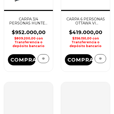
CARPA 3/4
CARPA 6 PERSONAS
PERSONAS HUNTER
OTTAWA VI
NTK
NATIONAL
GEOGRAPHIC
$952.000,00
$419.000,00
$809.200,00
con
$356.150,00
con
Transferencia o
Transferencia o
depósito bancario
depósito bancario
COMPRAR
COMPRAR