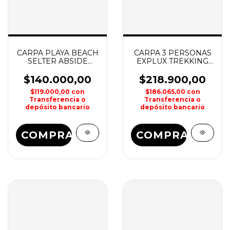
CARPA PLAYA BEACH
CARPA 3 PERSONAS
SELTER ABSIDE
EXPLUX TREKKING
NATIONAL
150X250 WATERDOG
GEOGRAPHIC
$140.000,00
$218.900,00
$119.000,00
con
$186.065,00
con
Transferencia o
Transferencia o
depósito bancario
depósito bancario
COMPRAR
COMPRAR