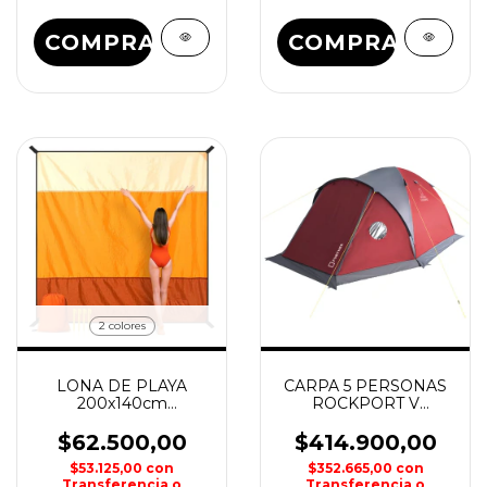
COMPRAR
COMPRAR
2 colores
LONA DE PLAYA
CARPA 5 PERSONAS
200x140cm
ROCKPORT V
OUTDOOR
NATIONAL
GEOGRAPHIC
$62.500,00
$414.900,00
$53.125,00
con
$352.665,00
con
Transferencia o
Transferencia o