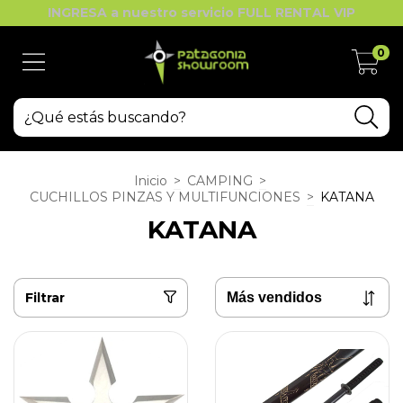
INGRESA a nuestro servicio FULL RENTAL VIP
0
Inicio
>
CAMPING
>
CUCHILLOS PINZAS Y MULTIFUNCIONES
>
KATANA
KATANA
Filtrar