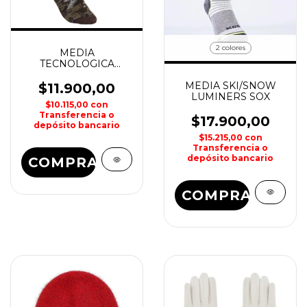
2 colores
MEDIA
TECNOLOGICA
OUTDOOR
MEDIA SKI/SNOW
COMMAND SOX
$11.900,00
LUMINERS SOX
$10.115,00
con
Transferencia o
$17.900,00
depósito bancario
$15.215,00
con
Transferencia o
depósito bancario
COMPRAR
COMPRAR