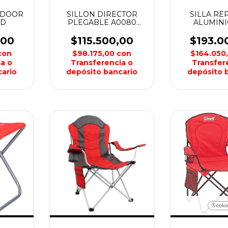
TDOOR
SILLON DIRECTOR
SILLA RE
ND
PLEGABLE A0080
ALUMINI
ROFFT
OVERSIZE
,00
$115.500,00
$193.0
con
$98.175,00
con
$164.050
a o
Transferencia o
Transfer
ario
depósito bancario
depósito 
3 colo