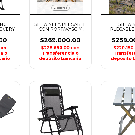
2 colores
ING
SILLA NELA PLEGABLE
SILLA 
COVERY
CON PORTAVASO Y
PLEGABLE
BOLSILLO DRIVEN
00
$269.000,00
$259.0
con
$228.650,00
con
$220.150
a o
Transferencia o
Transfer
ario
depósito bancario
depósito 