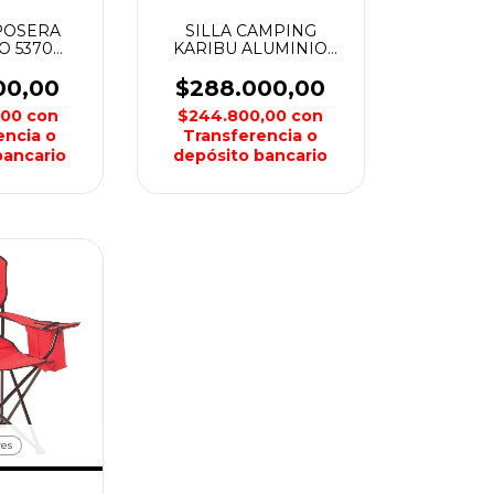
POSERA
SILLA CAMPING
O 5370
KARIBU ALUMINIO
 ROFFT
ACERO AZTEQ
00,00
$288.000,00
,00
con
$244.800,00
con
encia o
Transferencia o
bancario
depósito bancario
res