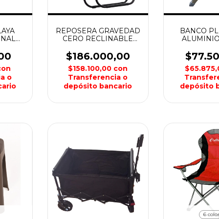
LAYA
REPOSERA GRAVEDAD
BANCO PL
ONAL
CERO RECLINABLE
ALUMINIO
IC
ROFFT
00
$186.000,00
$77.5
con
$158.100,00
con
$65.875
a o
Transferencia o
Transfer
ario
depósito bancario
depósito 
6 colo