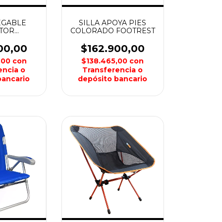
EGABLE
SILLA APOYA PIES
TOR
COLORADO FOOTREST
O 1015
OOR
00,00
$162.900,00
,00
con
$138.465,00
con
encia o
Transferencia o
bancario
depósito bancario