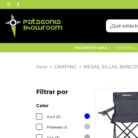
INDUMENTARIA
CAMPING
Inicio
>
CAMPING
>
MESAS, SILLAS, BANCO
Filtrar por
Color
Azul (5)
Plateado (1)
Gris (3)