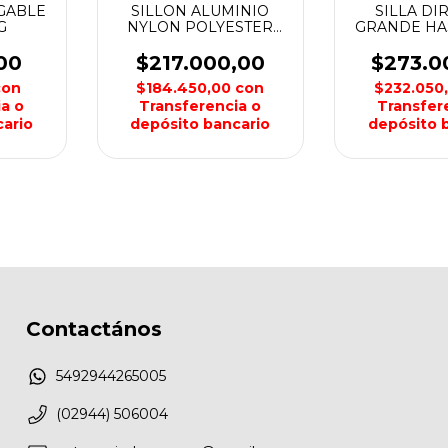
GABLE
SILLON ALUMINIO
SILLA DI
G
NYLON POLYESTER
GRANDE HAS
WATERDOG
CON ENF
COLE
00
$217.000,00
$273.0
con
$184.450,00
con
$232.050
a o
Transferencia o
Transfer
ario
depósito bancario
depósito 
Contactános
5492944265005
(02944) 506004