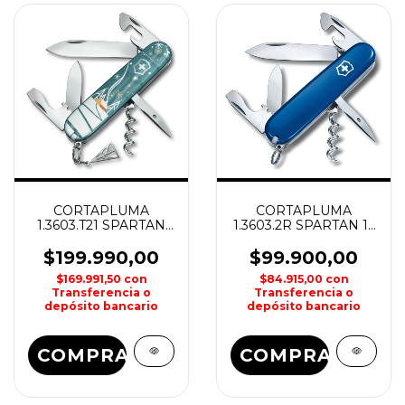
CORTAPLUMA
CORTAPLUMA
1.3603.T21 SPARTAN
1.3603.2R SPARTAN 12
WINTER MAGIC 2024
USOS VICTORINOX
12 USOS VICTORINOX
$199.990,00
$99.900,00
$169.991,50
con
$84.915,00
con
Transferencia o
Transferencia o
depósito bancario
depósito bancario
COMPRAR
COMPRAR