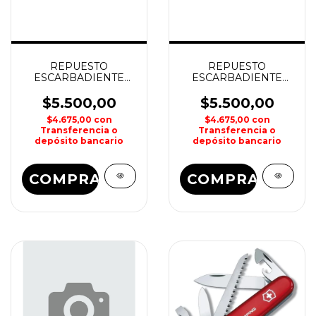
REPUESTO
REPUESTO
ESCARBADIENTE
ESCARBADIENTE
A.6141 CHICO
A.3641 GRANDE
VICTORINOX
VICTORINOX
$5.500,00
$5.500,00
$4.675,00
con
$4.675,00
con
Transferencia o
Transferencia o
depósito bancario
depósito bancario