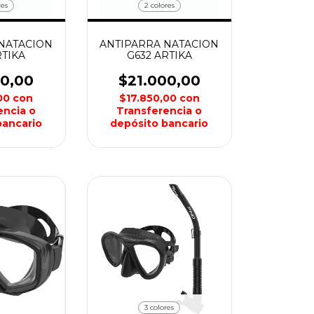
res
2 colores
NATACION
ANTIPARRA NATACION
RTIKA
G632 ARTIKA
00,00
$21.000,00
,00
con
$17.850,00
con
encia o
Transferencia o
bancario
depósito bancario
3 colores