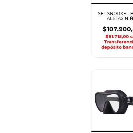
SET SNORKEL 
ALETAS NI
AQUALUN
$107.900
$91.715,00
c
Transferenci
depósito banc