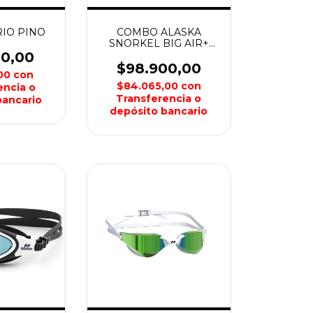
IO PINO
COMBO ALASKA
SNORKEL BIG AIR+
MASCARA ALASKA
00,00
PINO
$98.900,00
,00
con
$84.065,00
con
encia o
Transferencia o
bancario
depósito bancario