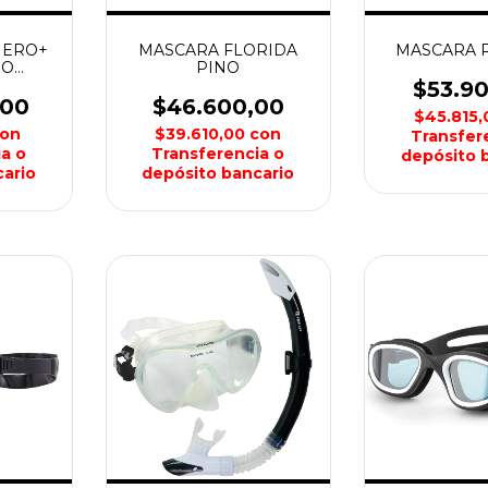
HERO+
MASCARA FLORIDA
MASCARA R
ÑO
PINO
G
$53.9
,00
$46.600,00
$45.815
on
$39.610,00
con
Transfer
a o
Transferencia o
depósito 
ario
depósito bancario