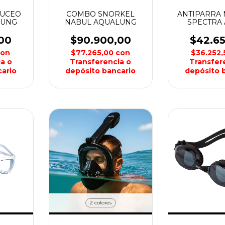
BUCEO
COMBO SNORKEL
ANTIPARRA 
LUNG
NABUL AQUALUNG
SPECTRA
00
$90.900,00
$42.6
con
$77.265,00
con
$36.252
a o
Transferencia o
Transfer
ario
depósito bancario
depósito 
2 colores