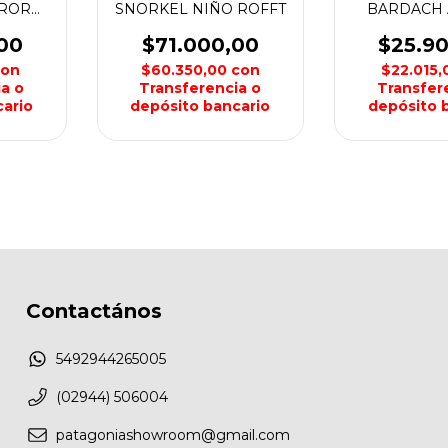
RROR
SNORKEL NIÑO ROFFT
BARDACH 
HYD
00
$71.000,00
$25.9
con
$60.350,00
con
$22.015
a o
Transferencia o
Transfer
ario
depósito bancario
depósito 
Contactános
5492944265005
(02944) 506004
patagoniashowroom@gmail.com