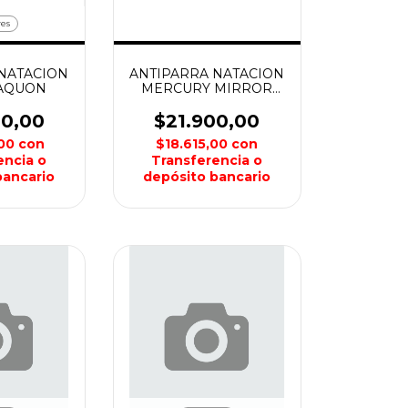
res
NATACION
ANTIPARRA NATACION
 AQUON
MERCURY MIRROR
AQUON
00,00
$21.900,00
,00
con
$18.615,00
con
encia o
Transferencia o
bancario
depósito bancario