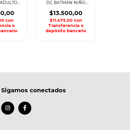
ADULTO
DC BATMAN NIÑO
RO
HYDRO
00,00
$13.500,00
,00
con
$11.475,00
con
encia o
Transferencia o
bancario
depósito bancario
Sigamos conectados