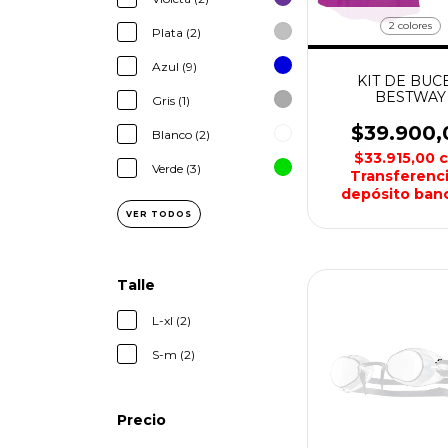
2 colores
Plata (2)
Azul (9)
KIT DE BUC
BESTWAY
Gris (1)
$39.900,
Blanco (2)
$33.915,00
Verde (3)
Transferenci
depósito banc
VER TODOS
Talle
L-xl (2)
S-m (2)
Precio