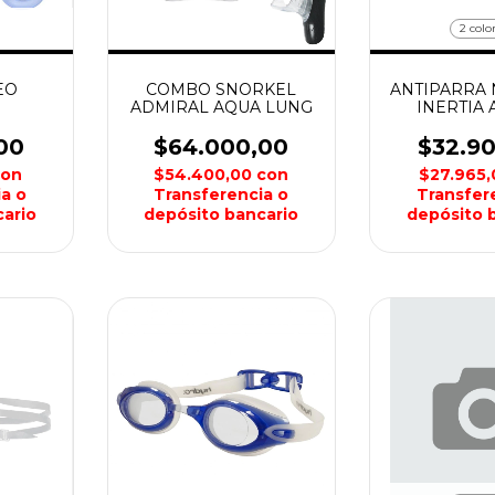
2 colo
EO
COMBO SNORKEL
ANTIPARRA 
ADMIRAL AQUA LUNG
INERTIA
00
$64.000,00
$32.9
con
$54.400,00
con
$27.965
a o
Transferencia o
Transfer
ario
depósito bancario
depósito 