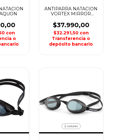
NATACION
ANTIPARRA NATACION
 AQUON
VORTEX MIRROR
AQUON
50,00
$37.990,00
,50
con
$32.291,50
con
encia o
Transferencia o
bancario
depósito bancario
2 colores