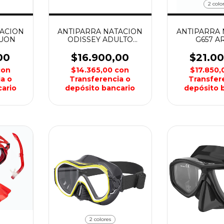
2 colo
TACION
ANTIPARRA NATACION
ANTIPARRA 
UON
ODISSEY ADULTO
G657 A
HYDRO
00
$16.900,00
$21.0
con
$14.365,00
con
$17.850
a o
Transferencia o
Transfer
ario
depósito bancario
depósito 
2 colores