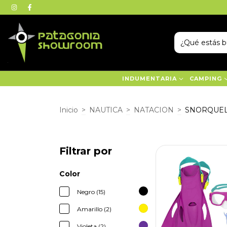
INDUMENTARIA
CAMPING
Inicio
>
NAUTICA
>
NATACION
>
SNORQUEL
Filtrar por
Color
Negro (15)
Amarillo (2)
Violeta (2)