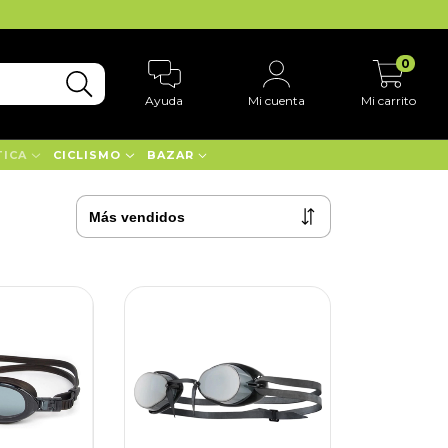
0
Ayuda
Mi cuenta
Mi carrito
TICA
CICLISMO
BAZAR