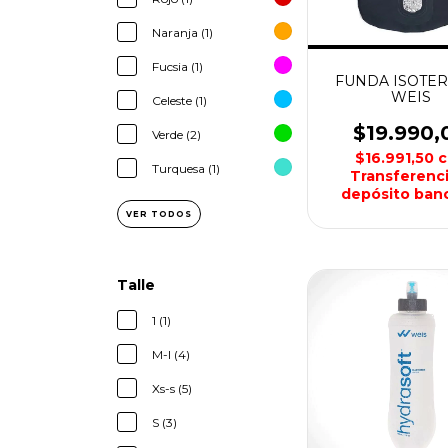
Naranja (1)
Fucsia (1)
FUNDA ISOTE
WEIS
Celeste (1)
$19.990,
Verde (2)
$16.991,50
c
Turquesa (1)
Transferenci
depósito banc
VER TODOS
Talle
1 (1)
M-l (4)
Xs-s (5)
S (3)