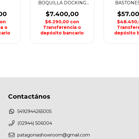
BOQUILLA DOCKING
BASTONES
STATION SOURCES
BELT 
00
$7.400,00
$57.0
on
$6.290,00
con
$48.450
a o
Transferencia o
Transfer
ario
depósito bancario
depósito 
Contactános
5492944265005
(02944) 506004
patagoniashowroom@gmail.com