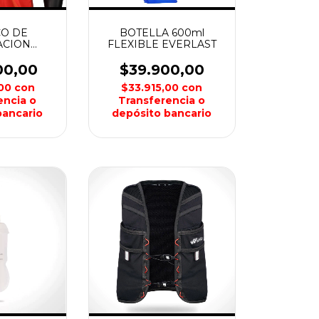
O DE
BOTELLA 600ml
ACION
FLEXIBLE EVERLAST
 MAKALU
00,00
$39.900,00
,00
con
$33.915,00
con
encia o
Transferencia o
bancario
depósito bancario