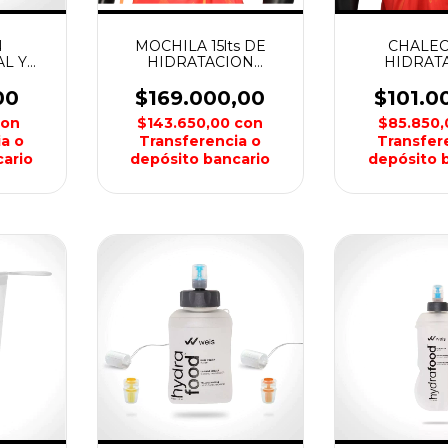
N
MOCHILA 15lts DE
CHALEC
L Y
HIDRATACION
HIDRAT
ES
FIAMBALA MAKALU
FIAMBALA
 WEIS
00
$169.000,00
$101.0
con
$143.650,00
con
$85.850
a o
Transferencia o
Transfer
ario
depósito bancario
depósito 