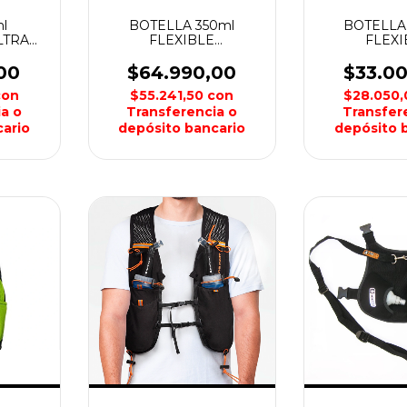
l
BOTELLA 350ml
BOTELLA
LTRA
FLEXIBLE
FLEXI
 WEIS
HYDRAFOOD
HYDRA
ULTRA100K WEIS
ULTRA100
00
$64.990,00
$33.0
con
$55.241,50
con
$28.050
a o
Transferencia o
Transfer
ario
depósito bancario
depósito 