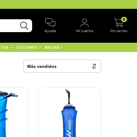
0
Ayuda
Mi cuenta
Mi carrito
TICA
CICLISMO
BAZAR