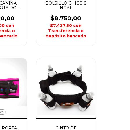
CANINA
BOLSILLO CHICO S
OTA DOG
NOAF
AF
00,00
$8.750,00
,00
con
$7.437,50
con
encia o
Transferencia o
bancario
depósito bancario
res
 PORTA
CINTO DE