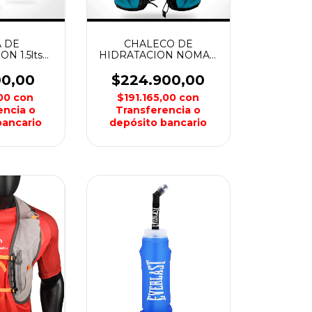
 DE
CHALECO DE
N 1.5lts
HIDRATACION NOMAD
ERA WEIS
X12 WEIS
00,00
$224.900,00
,00
con
$191.165,00
con
encia o
Transferencia o
bancario
depósito bancario