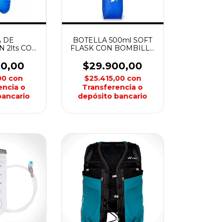
 DE
BOTELLA 500ml SOFT
 2lts CON
FLASK CON BOMBILLA
A WEIS
WEIS
00,00
$29.900,00
,00
con
$25.415,00
con
encia o
Transferencia o
bancario
depósito bancario