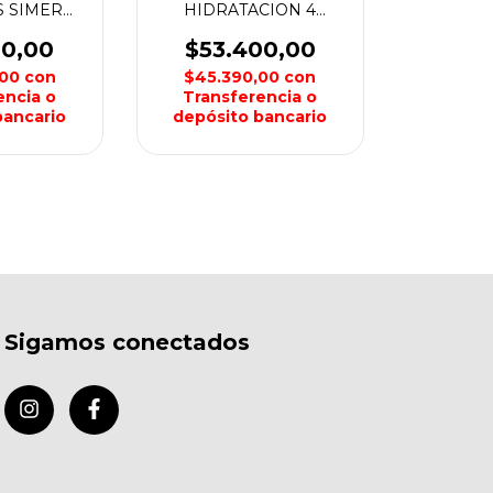
 SIMER
HIDRATACION 4
WEIS
BOTELLAS FORFAI
NOAF
00,00
$53.400,00
,00
con
$45.390,00
con
encia o
Transferencia o
bancario
depósito bancario
Sigamos conectados