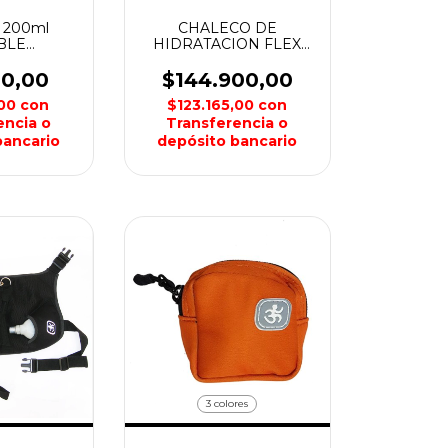
 200ml
CHALECO DE
BLE
HIDRATACION FLEX
FOOD
EVO 7lts WEIS
K WEIS
00,00
$144.900,00
,00
con
$123.165,00
con
encia o
Transferencia o
bancario
depósito bancario
3 colores