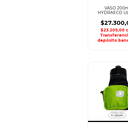
VASO 200m
HYDRAECO U
100K + SERIES
$27.300,
$23.205,00
Transferenci
depósito banc
8 colores