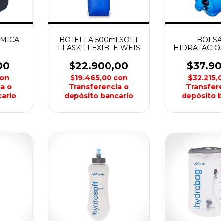
RMICA
BOTELLA 500ml SOFT
BOLSA
FLASK FLEXIBLE WEIS
HIDRATACION
MANGUER
00
$22.900,00
$37.9
on
$19.465,00
con
$32.215
a o
Transferencia o
Transfer
ario
depósito bancario
depósito 