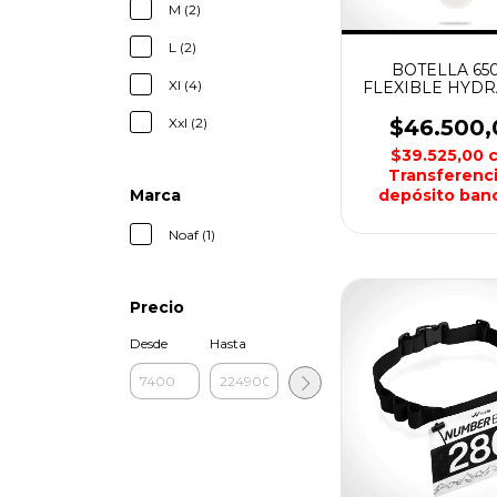
M (2)
L (2)
BOTELLA 65
Xl (4)
FLEXIBLE HYD
PERFORMA
SERIES WE
Xxl (2)
$46.500,
$39.525,00
Transferenci
Marca
depósito banc
Noaf (1)
Precio
Desde
Hasta