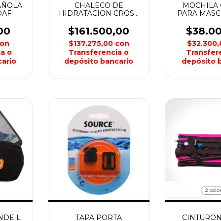
AÑOLA
CHALECO DE
MOCHILA 
OAF
HIDRATACION CROSS
PARA MASC
NATWAY
NO
00
$161.500,00
$38.0
on
$137.275,00
con
$32.300
a o
Transferencia o
Transfer
ario
depósito bancario
depósito 
2 colo
NDE L
TAPA PORTA
CINTURON