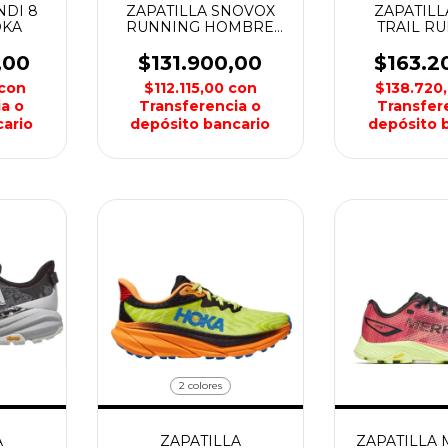
NDI 8
ZAPATILLA SNOVOX
ZAPATILL
OKA
RUNNING HOMBRE
TRAIL R
MONTAGNE
HOMBRE M
,00
$131.900,00
$163.2
con
$112.115,00
con
$138.720
a o
Transferencia o
Transfer
ario
depósito bancario
depósito 
2 colores
A
ZAPATILLA
ZAPATILLA 