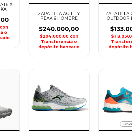
ATE X
OKA
ZAPATILLA AGILITY
ZAPATILLA
PEAK 6 HOMBRE
OUTDOOR
,00
MERREL
MONT
con
$240.000,00
$133.0
a o
$204.000,00
con
$113.050
ario
Transferencia o
Transfer
depósito bancario
depósito 
2 colo