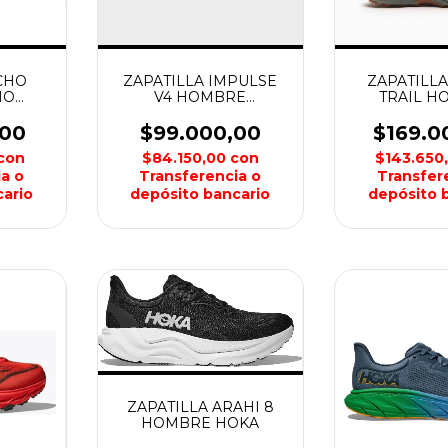
CHO
ZAPATILLA IMPULSE
ZAPATILLA
MO
V4 HOMBRE
TRAIL H
TAGNE
MONTAGNE
MER
,00
$99.000,00
$169.0
con
$84.150,00
con
$143.650
a o
Transferencia o
Transfer
ario
depósito bancario
depósito 
ZAPATILLA ARAHI 8
HOMBRE HOKA