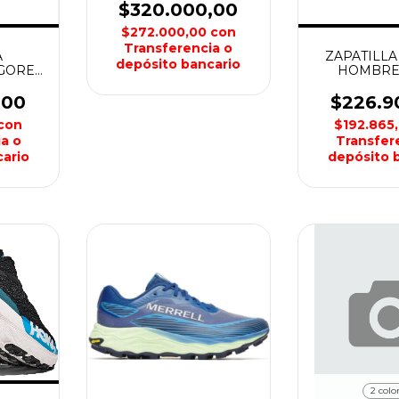
$320.000,00
$272.000,00
con
Transferencia o
A
ZAPATILLA
depósito bancario
 GORE
HOMBRE
HOKA
,00
$226.9
con
$192.865
a o
Transfer
ario
depósito 
2 colo