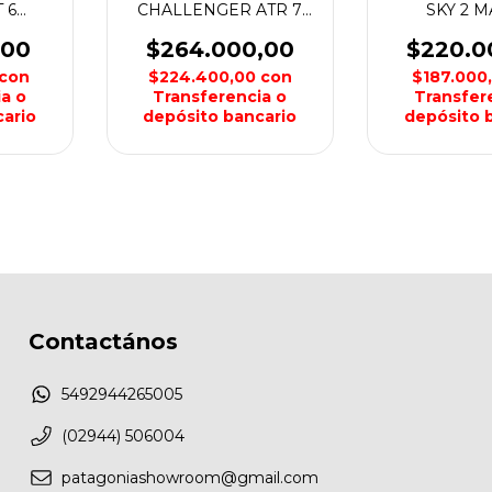
 6
CHALLENGER ATR 7
SKY 2 M
OKA
HOMBRE HOKA
HOMBRE 
,00
$264.000,00
$220.0
con
$224.400,00
con
$187.000
a o
Transferencia o
Transfer
ario
depósito bancario
depósito 
Contactános
5492944265005
(02944) 506004
patagoniashowroom@gmail.com