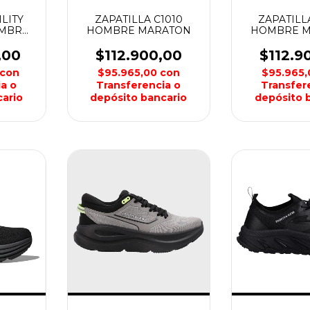
ILITY
ZAPATILLA C1010
ZAPATILL
OMBRE
HOMBRE MARATON
HOMBRE 
,00
$112.900,00
$112.9
con
$95.965,00
con
$95.965
a o
Transferencia o
Transfer
ario
depósito bancario
depósito 