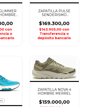
 GLIMMER
ZAPATILLA PULSE
 HOMBRE
SENDERISMO
AGNE
HOMBRE MONTAGNE
00,00
$169.300,00
,00
con
$143.905,00
con
encia o
Transferencia o
bancario
depósito bancario
ZAPATILLA NOVA 4
HOMBRE MERREL
res
$159.000,00