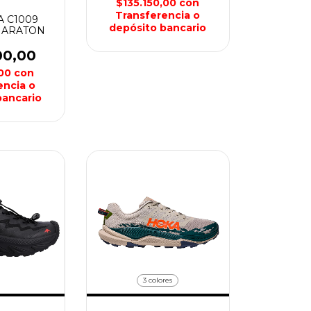
$135.150,00
con
Transferencia o
A C1009
depósito bancario
MARATON
00,00
,00
con
encia o
bancario
3 colores