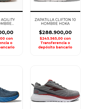
 AGILITY
ZAPATILLA CLIFTON 10
OMBRE
HOMBRE HOKA
REL
00,00
$288.900,00
,00
con
$245.565,00
con
encia o
Transferencia o
bancario
depósito bancario