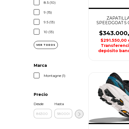
8.5 (10)
9 (15)
ZAPATILL
9.5 (13)
SPEEDGOAT 5
TEX HOMBRE 
10 (13)
$343.000
$291.550,00
Transferenci
VER TODOS
depósito banc
Marca
Montagne (1)
Precio
Desde
Hasta