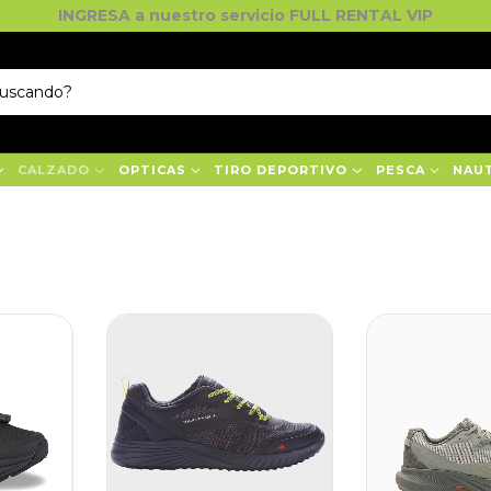
INGRESA a nuestro servicio FULL RENTAL VIP
CALZADO
OPTICAS
TIRO DEPORTIVO
PESCA
NAU