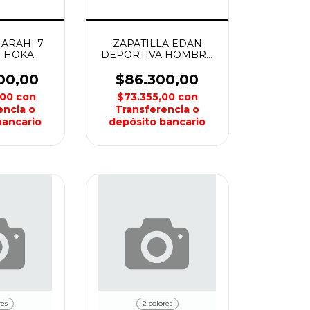
 ARAHI 7
ZAPATILLA EDAN
 HOKA
DEPORTIVA HOMBRE
HI TEC
00,00
$86.300,00
,00
con
$73.355,00
con
encia o
Transferencia o
bancario
depósito bancario
res
2 colores