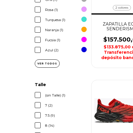
2 colores
Rosa (1)
Turquesa (1)
ZAPATILLA E
SENDERIS
Naranja (1)
HOMBRE MON
$157.500
Fucsia (1)
$133.875,00
Azul (2)
Transferenci
depósito banc
VER TODOS
Talle
(sin Talle) (1)
7 (2)
7.5 (9)
8 (14)