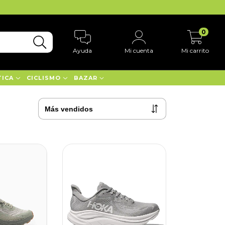
0
Ayuda
Mi cuenta
Mi carrito
TICA
CICLISMO
BAZAR