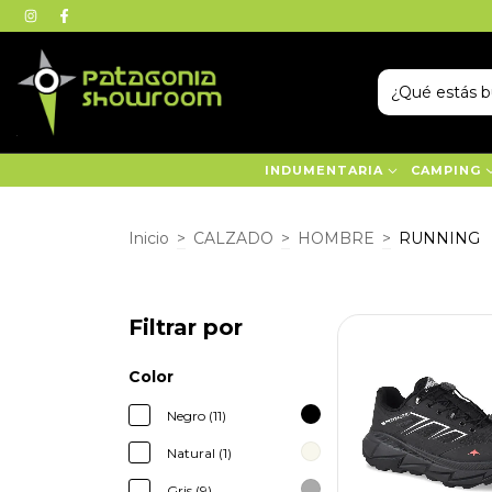
INDUMENTARIA
CAMPING
Inicio
>
CALZADO
>
HOMBRE
>
RUNNING
Filtrar por
Color
Negro (11)
Natural (1)
Gris (9)