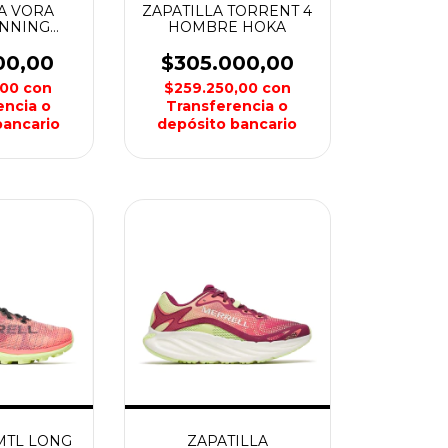
A VORA
ZAPATILLA TORRENT 4
UNNING
HOMBRE HOKA
ONTAGNE
00,00
$305.000,00
,00
con
$259.250,00
con
encia o
Transferencia o
bancario
depósito bancario
MTL LONG
ZAPATILLA