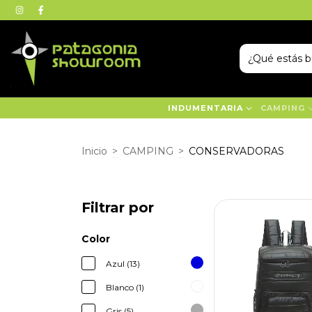
INDUMENTARIA
CAMPING
Inicio
>
CAMPING
>
CONSERVADORAS
Filtrar por
Color
Azul (13)
Blanco (1)
Gris (5)