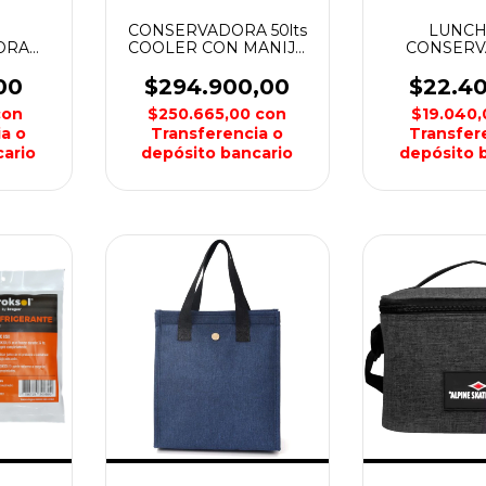
CONSERVADORA 50lts
LUNC
ORA
COOLER CON MANIJA
CONSER
lts
Y RUEDAS CF5000
ALPINE 
G
OUTDOOR
00
$294.900,00
$22.4
con
$250.665,00
con
$19.040
a o
Transferencia o
Transfer
ario
depósito bancario
depósito 