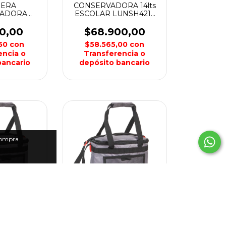
HERA
CONSERVADORA 14lts
VADORA
ESCOLAR LUNSH4213
ERMICO
WATERDOG
SKATE
50,00
$68.900,00
,50
con
$58.565,00
con
encia o
Transferencia o
bancario
depósito bancario
compra.
SO
BOLSO