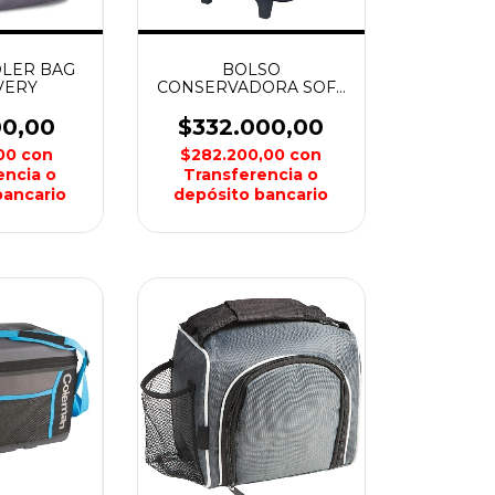
LER BAG
BOLSO
VERY
CONSERVADORA SOFT
RUEDAS 42 LATAS
COLEMAN
00,00
$332.000,00
,00
con
$282.200,00
con
encia o
Transferencia o
bancario
depósito bancario