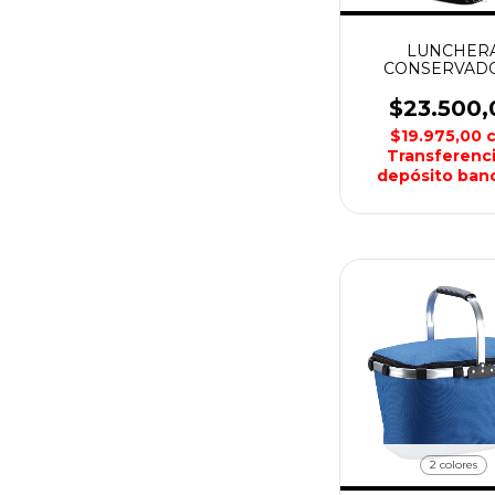
LUNCHER
CONSERVAD
BOLSO TERMICO 
ALPINE SKA
$23.500,
$19.975,00
Transferenci
depósito banc
2 colores