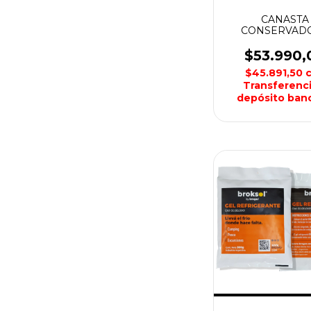
CANASTA
CONSERVAD
PLEGABLE 23
WATERDO
$53.990,
$45.891,50
Transferenci
depósito banc