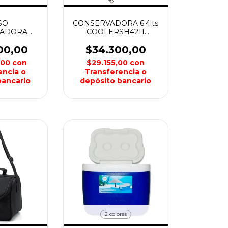
SO
CONSERVADORA 6.4lts
VADORA
COOLERSH4211
GABLE 45
WATERDOG
OLEMAN
00,00
$34.300,00
,00
con
$29.155,00
con
encia o
Transferencia o
bancario
depósito bancario
2 colores