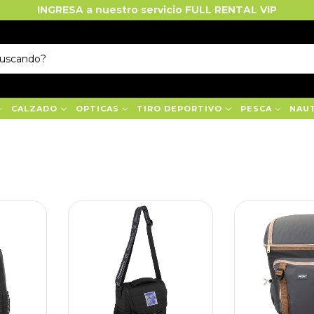
INGRESA a nuestro servicio FULL RENTAL VIP
CALZADO
OPTICAS
TIRO DEPORTIVO
PESCA
NAU