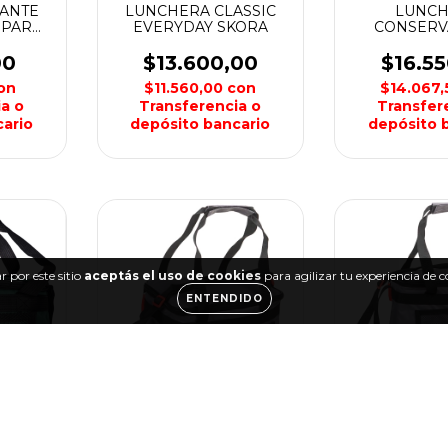
RANTE
LUNCHERA CLASSIC
LUNC
 PARA
EVERYDAY SKORA
CONSER
ORA
BOLSO T
ALPINE 
00
$13.600,00
$16.5
on
$11.560,00
con
$14.067
a o
Transferencia o
Transfer
ario
depósito bancario
depósito 
 por este sitio
aceptás el uso de cookies
para agilizar tu experiencia de 
ENTENDIDO
BOLSO
BOL