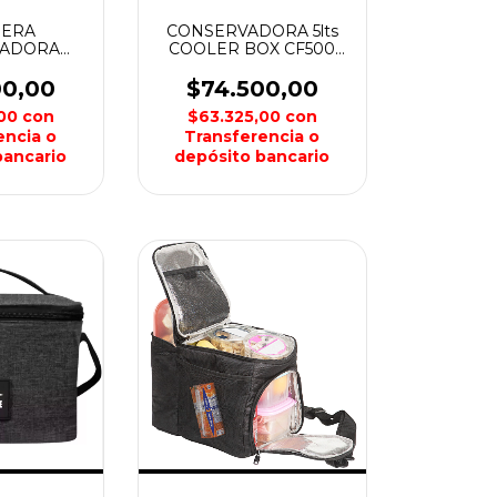
HERA
CONSERVADORA 5lts
VADORA
COOLER BOX CF500
SKATE
OUTDOOR
00,00
$74.500,00
,00
con
$63.325,00
con
encia o
Transferencia o
bancario
depósito bancario