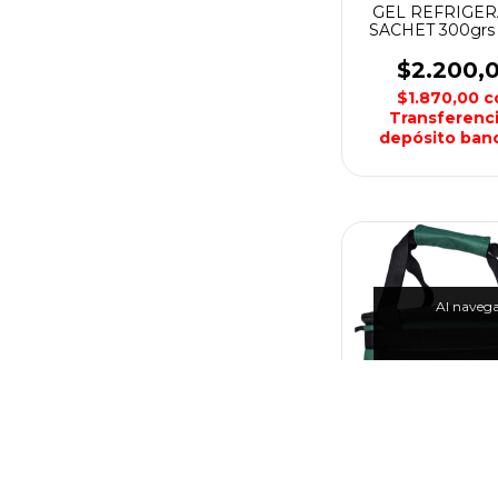
GEL REFRIGE
SACHET 300grs
CONSERVAD
BROKSOL
$2.200,
$1.870,00
c
Transferenci
depósito banc
Al navegar
BOLSO