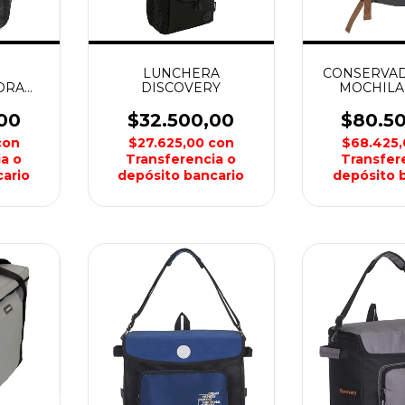
LUNCHERA
CONSERVADO
ORA
DISCOVERY
MOCHILA 
ICO
Y
00
$32.500,00
$80.5
E
con
$27.625,00
con
$68.425
a o
Transferencia o
Transfer
ario
depósito bancario
depósito 