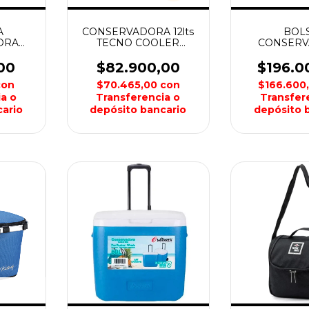
A
CONSERVADORA 12lts
BOL
ORA
TECNO COOLER
CONSER
7.5lts
SPINIT
SPORT PLE
TE
LATAS C
00
$82.900,00
$196.0
con
$70.465,00
con
$166.600
a o
Transferencia o
Transfer
ario
depósito bancario
depósito 