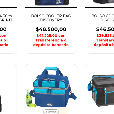
30lts
BOLSO COOLER BAG
BOLSO COO
SPINIT
DISCOVERY
DISCO
,00
$48.500,00
$46.5
con
$41.225,00
con
$39.525
a o
Transferencia o
Transfer
ario
depósito bancario
depósito 
2 colores