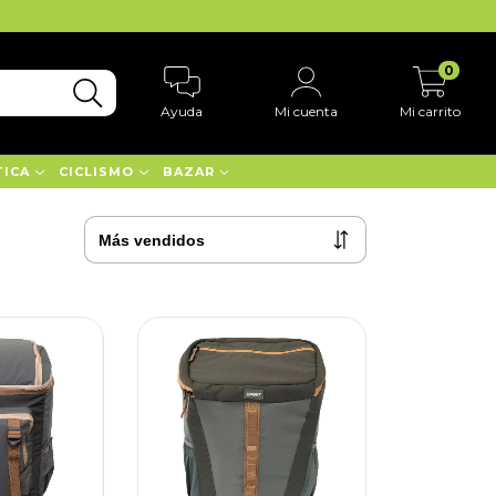
0
Ayuda
Mi cuenta
Mi carrito
TICA
CICLISMO
BAZAR