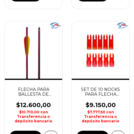
FLECHA PARA
SET DE 10 NOCKS
BALLESTA DE
PARA FLECHA
ALUMINIO DE 16"
ALUMINIO 1916 29"
MAN KUNG
MAN KUNG
$12.600,00
$9.150,00
$10.710,00
con
$7.777,50
con
Transferencia o
Transferencia o
depósito bancario
depósito bancario