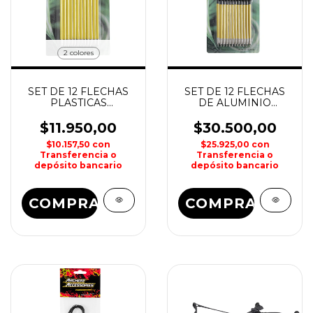
2 colores
SET DE 12 FLECHAS
SET DE 12 FLECHAS
PLASTICAS
DE ALUMINIO
BALLESTIN 50lbs
BALLESTIN 50lbs
MAN KUNG
MAN KUNG
$11.950,00
$30.500,00
$10.157,50
con
$25.925,00
con
Transferencia o
Transferencia o
depósito bancario
depósito bancario
COMPRAR