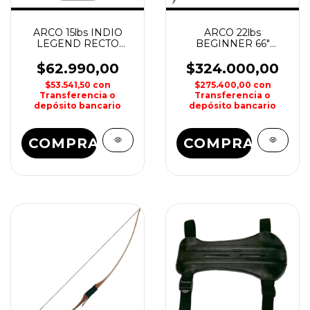
ARCO 15lbs INDIO
ARCO 22lbs
LEGEND RECTO
BEGINNER 66"
93cm 36" MAN KUNG
RECURVO PALAS
NEGRAS JANDAO
$62.990,00
$324.000,00
$53.541,50
con
$275.400,00
con
Transferencia o
Transferencia o
depósito bancario
depósito bancario
COMPRAR
COMPRAR