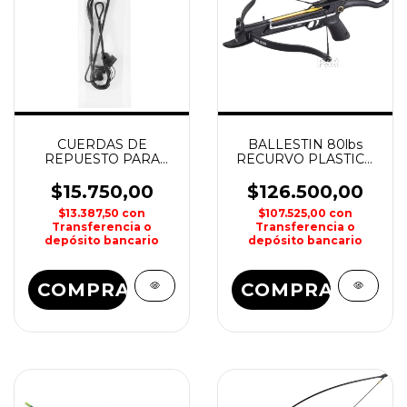
CUERDAS DE
BALLESTIN 80lbs
REPUESTO PARA
RECURVO PLASTICO
BALLESTIN 50lbs
COBRA
CROSSBOW
$15.750,00
$126.500,00
$13.387,50
con
$107.525,00
con
Transferencia o
Transferencia o
depósito bancario
depósito bancario
COMPRAR