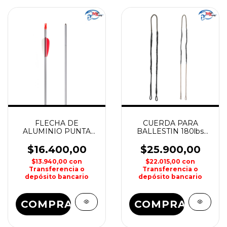
FLECHA DE
CUERDA PARA
ALUMINIO PUNTA
BALLESTIN 180lbs
FIJA 29" MAN KUNG
REPUESTO
CROSSBOW MAN
$16.400,00
$25.900,00
KUNG
$13.940,00
con
$22.015,00
con
Transferencia o
Transferencia o
depósito bancario
depósito bancario