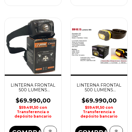
LINTERNA FRONTAL
LINTERNA FRONTAL
500 LUMENS
500 LUMENS
RECARGABLE BW-
RECARGABLE
HL06 BAMBOO
BWHL13 BAMBOO
$69.990,00
$69.990,00
$59.491,50
con
$59.491,50
con
Transferencia o
Transferencia o
depósito bancario
depósito bancario