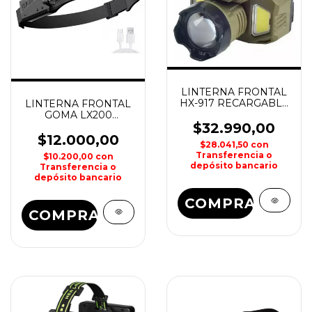
LINTERNA FRONTAL
HX-917 RECARGABLE
LINTERNA FRONTAL
IDEAL PARA PESCA Y
GOMA LX200
ACTIVIDADES
RECARGABLE
$32.990,00
NOCTURNAS
$12.000,00
$28.041,50
con
Transferencia o
$10.200,00
con
depósito bancario
Transferencia o
depósito bancario
COMPRAR
COMPRAR