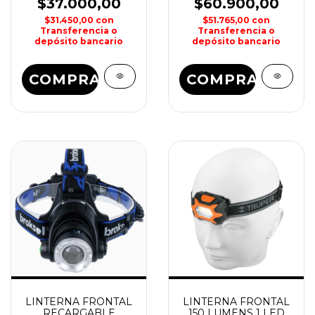
PERSONAL NITEIZE
WATERDOG
$37.000,00
$60.900,00
$31.450,00
con
$51.765,00
con
Transferencia o
Transferencia o
depósito bancario
depósito bancario
COMPRAR
LINTERNA FRONTAL
LINTERNA FRONTAL
RECARGABLE
150 LUMENS 1 LED