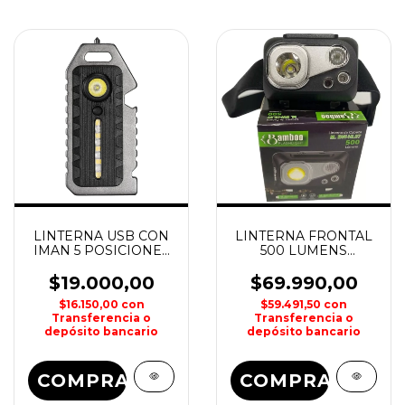
LINTERNA USB CON
LINTERNA FRONTAL
IMAN 5 POSICIONES
500 LUMENS
W5136
RECARGABLE BW-
HL07 BAMBOO
$19.000,00
$69.990,00
$16.150,00
con
$59.491,50
con
Transferencia o
Transferencia o
depósito bancario
depósito bancario
COMPRAR
COMPRAR