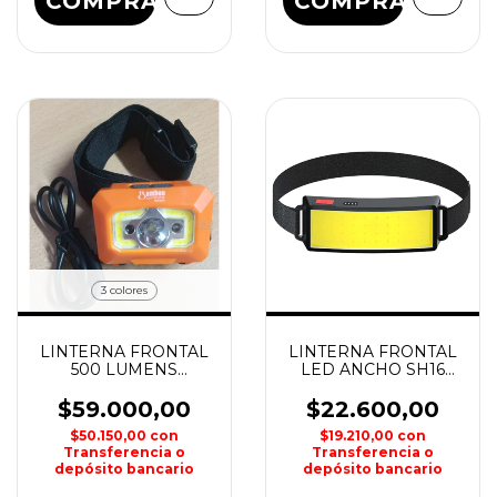
COMPRAR
COMPRAR
3 colores
LINTERNA FRONTAL
LINTERNA FRONTAL
500 LUMENS
LED ANCHO SH16
RECARGABLE
TM-G14
BW30H BAMBOO
$59.000,00
$22.600,00
$50.150,00
con
$19.210,00
con
Transferencia o
Transferencia o
depósito bancario
depósito bancario