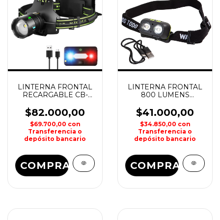
LINTERNA FRONTAL
LINTERNA FRONTAL
RECARGABLE CB-
800 LUMENS
8118-2-2 COBA
RECARGABLE
WATERDOG
$82.000,00
$41.000,00
$69.700,00
con
$34.850,00
con
Transferencia o
Transferencia o
depósito bancario
depósito bancario
COMPRAR
COMPRAR