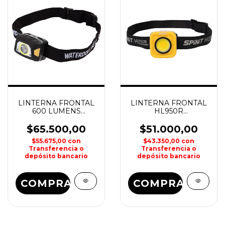
LINTERNA FRONTAL
LINTERNA FRONTAL
600 LUMENS
HL950R
RECARGABLE
RECARGABLE SPINIT
WATERDOG
$65.500,00
$51.000,00
$55.675,00
con
$43.350,00
con
Transferencia o
Transferencia o
depósito bancario
depósito bancario
COMPRAR
COMPRAR