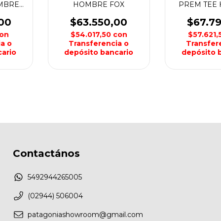
OMBRE
HOMBRE FOX
PREM TEE
FO
00
$63.550,00
$67.7
on
$54.017,50
con
$57.621
a o
Transferencia o
Transfer
ario
depósito bancario
depósito 
Contactános
5492944265005
(02944) 506004
patagoniashowroom@gmail.com