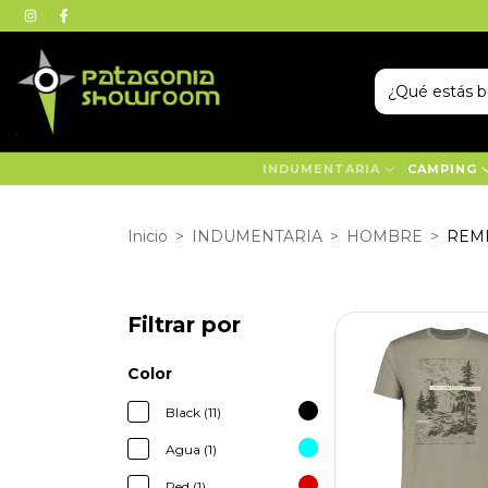
INDUMENTARIA
CAMPING
Inicio
>
INDUMENTARIA
>
HOMBRE
>
REM
Filtrar por
Color
Black (11)
Agua (1)
Red (1)