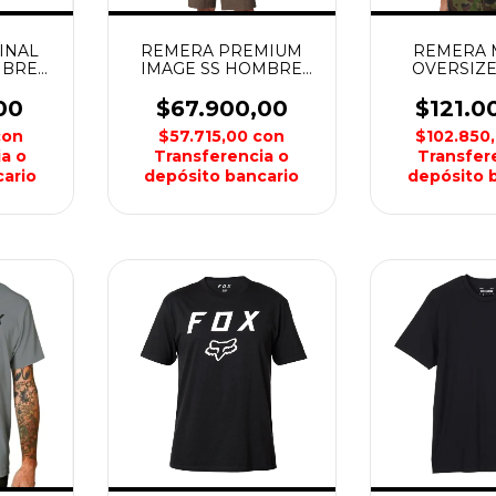
INAL
REMERA PREMIUM
REMERA 
MBRE
IMAGE SS HOMBRE
OVERSIZE
FOX
HOMBR
00
$67.900,00
$121.0
con
$57.715,00
con
$102.850
a o
Transferencia o
Transfer
ario
depósito bancario
depósito 