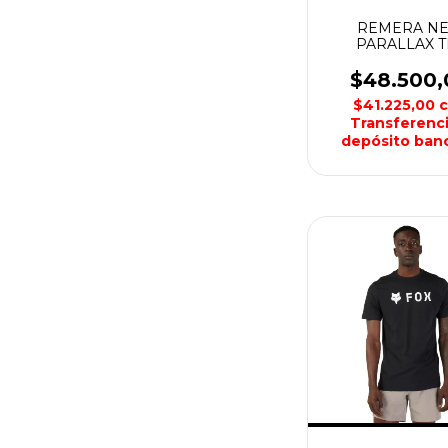
REMERA N
PARALLAX T
HOMBRE F
$48.500,
$41.225,00
Transferenci
depósito banc