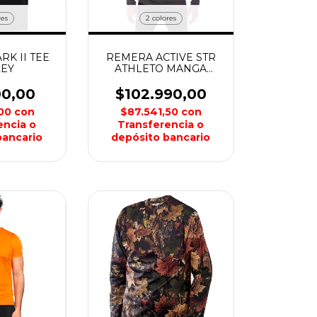
res
2 colores
K II TEE
REMERA ACTIVE STR
EY
ATHLETO MANGA
LARGA HOMBRE
NORTHLAND
00,00
$102.990,00
,00
con
$87.541,50
con
encia o
Transferencia o
bancario
depósito bancario