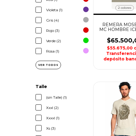
2 colores
Violeta (1)
Gris (4)
REMERA MOS
MC HOMBRE IC
Rojo (3)
$65.500,
Verde (2)
$55.675,00
Rosa (1)
Transferenci
depósito banc
VER TODOS
Talle
(sin Talle) (1)
Xxxl (2)
Xxxxl (1)
Xs (3)