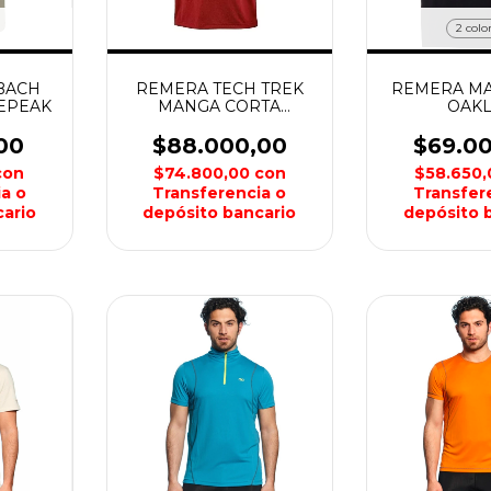
2 colo
BACH
REMERA TECH TREK
REMERA MAR
EPEAK
MANGA CORTA
OAKL
HOMBRE COLUMBIA
00
$88.000,00
$69.0
con
$74.800,00
con
$58.650
a o
Transferencia o
Transfer
ario
depósito bancario
depósito 