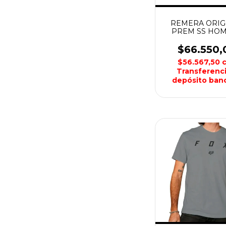
REMERA ORIG
PREM SS HO
FOX
$66.550,
$56.567,50
Transferenci
depósito banc