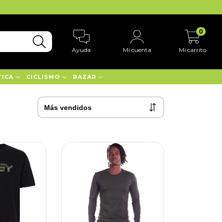
0
Ayuda
Mi cuenta
Mi carrito
TICA
CICLISMO
BAZAR