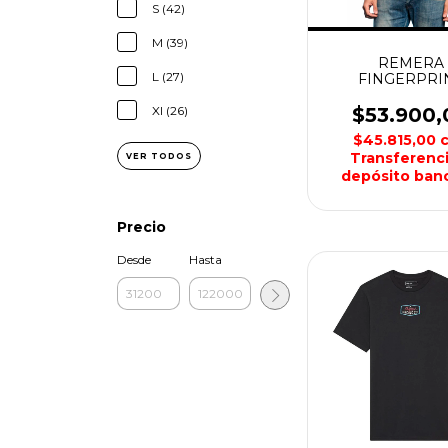
S (42)
M (39)
REMERA
L (27)
FINGERPRI
HOMBRE NORT
Xl (26)
$53.900,
$45.815,00
Transferenci
VER TODOS
depósito banc
Precio
Desde
Hasta