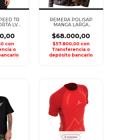
PEED TR
REMERA POLISAP
RTA LV
MANGA LARGA
ORTHLAND
CAMUFLADO HOMBRE
FOREST
90,00
$68.000,00
50
con
$57.800,00
con
encia o
Transferencia o
bancario
depósito bancario
3 colores