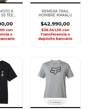
MOTO X
REMERA TRAIL
 SS TEE
HOMBRE MAKALU
E FOX
00,00
$42.990,00
,00
con
$36.541,50
con
encia o
Transferencia o
bancario
depósito bancario
2 colores