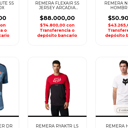
UTE SS
REMERA FLEXAIR SS
REMERA N
OX
JERSEY ARCADIA
HOMBR
HOMBRE FOX
00
$88.000,00
$50.9
con
$74.800,00
con
$43.265
a o
Transferencia o
Transfer
ario
depósito bancario
depósito 
2 colo
ER DR
REMERA RYAKTR LS
REMERA H