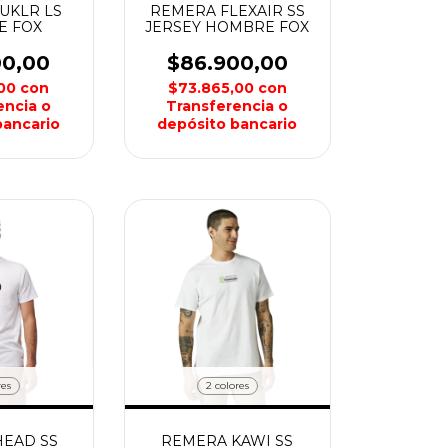
UKLR LS
REMERA FLEXAIR SS
E FOX
JERSEY HOMBRE FOX
00,00
$86.900,00
,00
con
$73.865,00
con
encia o
Transferencia o
bancario
depósito bancario
res
2 colores
EAD SS
REMERA KAWI SS