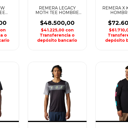
EW
REMERA LEGACY
REMERA X K
EE
MOTH TEE HOMBRE
HOMBR
OX
FOX
00
$48.500,00
$72.6
con
$41.225,00
con
$61.710
a o
Transferencia o
Transfer
ario
depósito bancario
depósito 