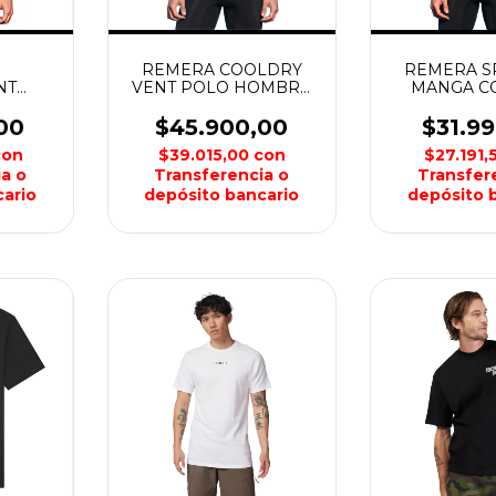
REMERA COOLDRY
REMERA S
NT
VENT POLO HOMBRE
MANGA CO
HLAND
NORTHLAND
HOMBRE N
00
$45.900,00
$31.9
con
$39.015,00
con
$27.191,
a o
Transferencia o
Transfer
ario
depósito bancario
depósito 