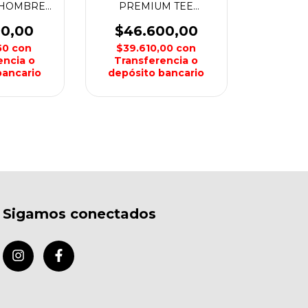
 HOMBRE
PREMIUM TEE
X
HOMBRE FOX
90,00
$46.600,00
,50
con
$39.610,00
con
encia o
Transferencia o
bancario
depósito bancario
Sigamos conectados