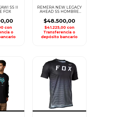
AWI SS II
REMERA NEW LEGACY
E FOX
AHEAD SS HOMBRE
FOX
00,00
$48.500,00
,00
con
$41.225,00
con
encia o
Transferencia o
bancario
depósito bancario