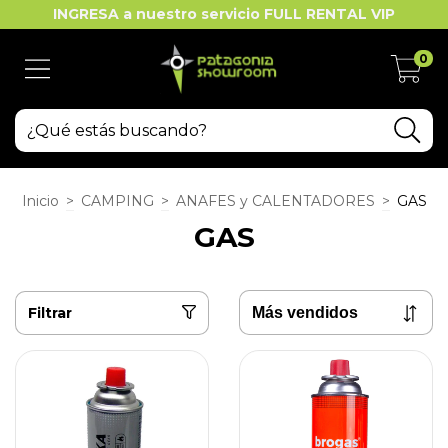
INGRESA a nuestro servicio FULL RENTAL VIP
0
Inicio
>
CAMPING
>
ANAFES y CALENTADORES
>
GAS
GAS
Filtrar