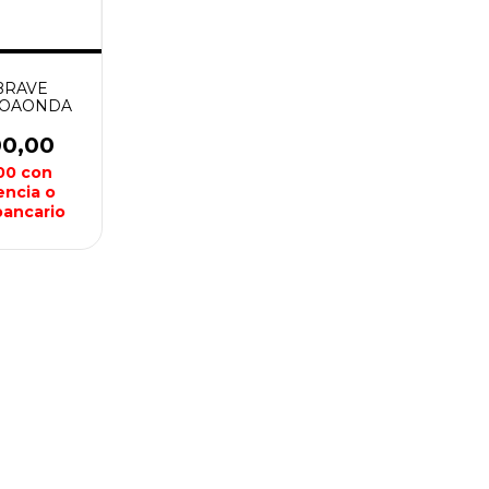
BRAVE
BOAONDA
00,00
,00
con
encia o
bancario