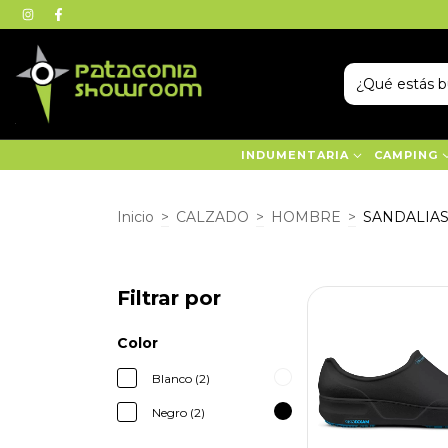
INDUMENTARIA
CAMPING
Inicio
>
CALZADO
>
HOMBRE
>
SANDALIA
Filtrar por
Color
Blanco (2)
Negro (2)