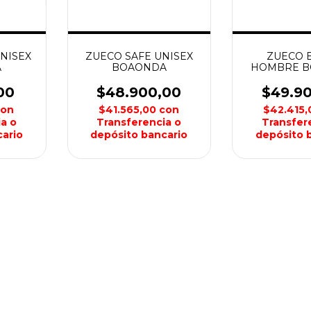
NISEX
ZUECO SAFE UNISEX
ZUECO 
A
BOAONDA
HOMBRE 
00
$48.900,00
$49.9
con
$41.565,00
con
$42.415
a o
Transferencia o
Transfer
ario
depósito bancario
depósito 