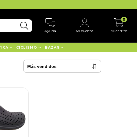
0
Ayuda
Mi cuenta
Mi carrito
TICA
CICLISMO
BAZAR