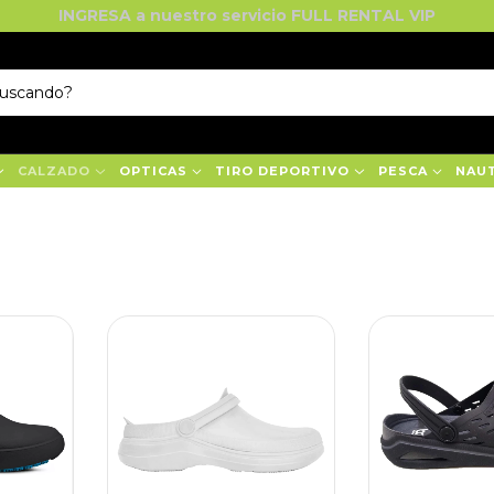
INGRESA a nuestro servicio FULL RENTAL VIP
CALZADO
OPTICAS
TIRO DEPORTIVO
PESCA
NAU
S