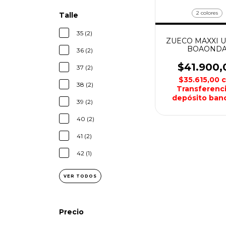
2 colores
Talle
35 (2)
ZUECO MAXXI U
BOAOND
36 (2)
$41.900,
37 (2)
$35.615,00
38 (2)
Transferenci
depósito banc
39 (2)
40 (2)
41 (2)
42 (1)
VER TODOS
Precio