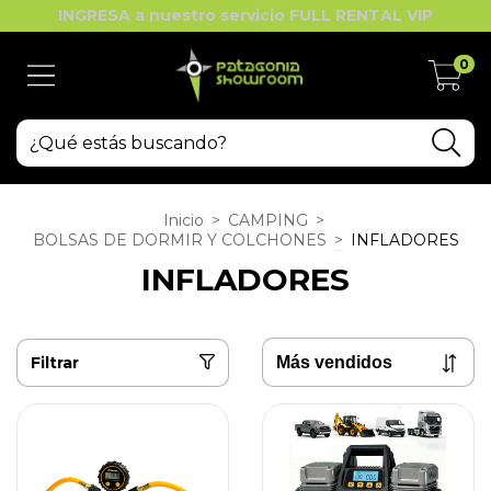
INGRESA a nuestro servicio FULL RENTAL VIP
0
Inicio
>
CAMPING
>
BOLSAS DE DORMIR Y COLCHONES
>
INFLADORES
INFLADORES
Filtrar