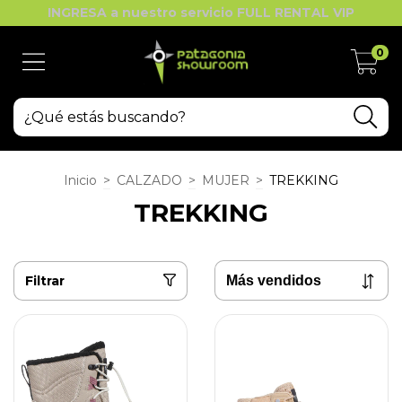
INGRESA a nuestro servicio FULL RENTAL VIP
0
Inicio
>
CALZADO
>
MUJER
>
TREKKING
TREKKING
Filtrar