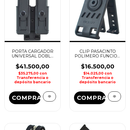
PORTA CARGADOR
CLIP PASACINTO
UNIVERSAL DOBLE
POLIMERO FUNCION
POLIMERO CON
DUAL MOLLE CINTO
TAPA BOER
BOER
$41.500,00
$16.500,00
$35.275,00
con
$14.025,00
con
Transferencia o
Transferencia o
depósito bancario
depósito bancario
COMPRAR
COMPRAR