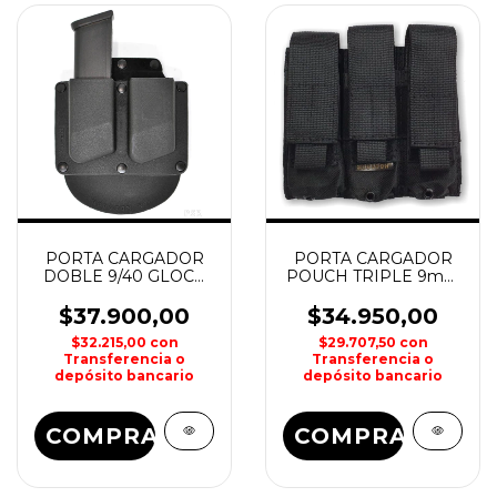
PORTA CARGADOR
PORTA CARGADOR
DOBLE 9/40 GLOCK
POUCH TRIPLE 9mm
ROTATIVO HOUSTON
MOLLE HOUSTON
$37.900,00
$34.950,00
$32.215,00
con
$29.707,50
con
Transferencia o
Transferencia o
depósito bancario
depósito bancario
COMPRAR
COMPRAR