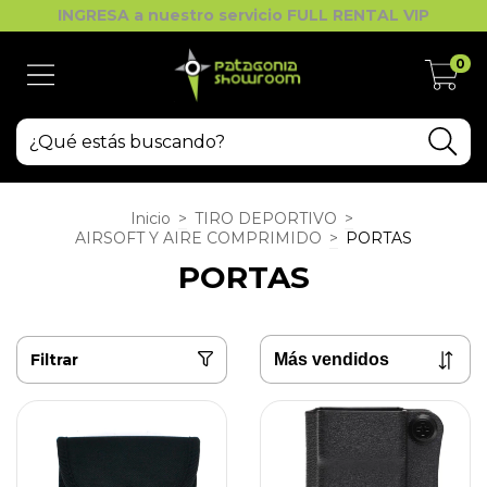
INGRESA a nuestro servicio FULL RENTAL VIP
0
Inicio
>
TIRO DEPORTIVO
>
AIRSOFT Y AIRE COMPRIMIDO
>
PORTAS
PORTAS
Filtrar