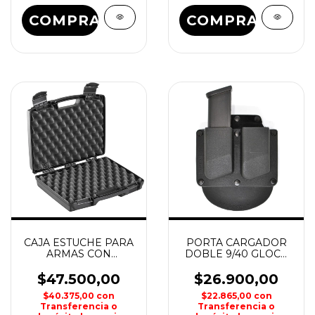
COMPRAR
CAJA ESTUCHE PARA
PORTA CARGADOR
ARMAS CON
DOBLE 9/40 GLOCK
ESPUMA DOBLE
FIJO HOUSTON
170/33 PANARO
$47.500,00
$26.900,00
$40.375,00
con
$22.865,00
con
Transferencia o
Transferencia o