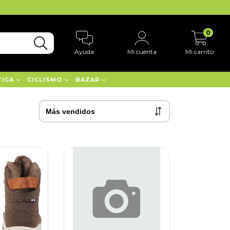
0
Ayuda
Mi cuenta
Mi carrito
TICA
CICLISMO
BAZAR