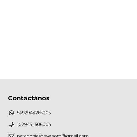
Contactános
5492944265005
(02944) 506004
patagoniashowroom@gmail.com