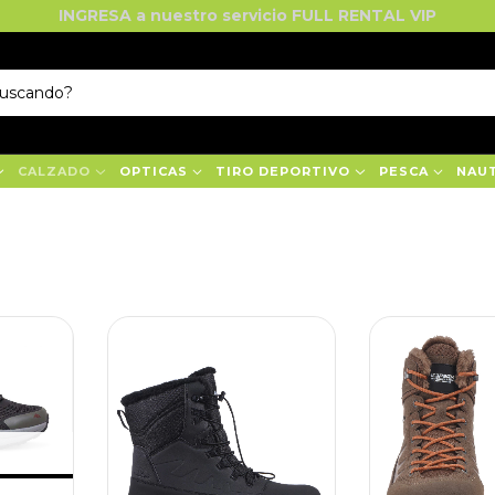
INGRESA a nuestro servicio FULL RENTAL VIP
CALZADO
OPTICAS
TIRO DEPORTIVO
PESCA
NAU