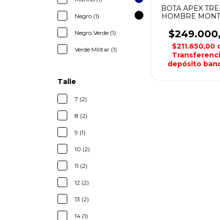
BOTA APEX TRE
HOMBRE MON
Negro (1)
$249.000
Negro Verde (1)
$211.650,00
Verde Militar (1)
Transferenci
depósito banc
Talle
7 (2)
8 (2)
9 (1)
10 (2)
11 (2)
12 (2)
13 (2)
14 (1)