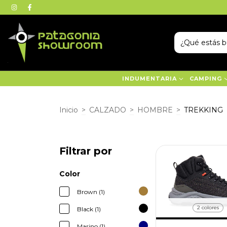
INDUMENTARIA
CAMPING
Inicio
>
CALZADO
>
HOMBRE
>
TREKKING
Filtrar por
Color
Brown (1)
2 colores
Black (1)
Marino (1)