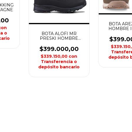
KKING
TAGNE
,00
BOTA ARE
con
HOMBRE I
a o
BOTA ALOFI MR
$399.0
PRESKI HOMBRE
ario
ICEPEAK
$339.150
$399.000,00
Transfer
$339.150,00
con
depósito 
Transferencia o
depósito bancario