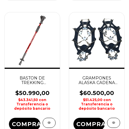
BASTON DE
GRAMPONES
TREKKING
ALASKA CADENA
TELESCOPICO
PARA NIEVE-ROCAS-
MONTAGNE
SENDERISMO
$50.990,00
$60.500,00
$43.341,50
con
$51.425,00
con
Transferencia o
Transferencia o
depósito bancario
depósito bancario
COMPRAR
COMPRAR