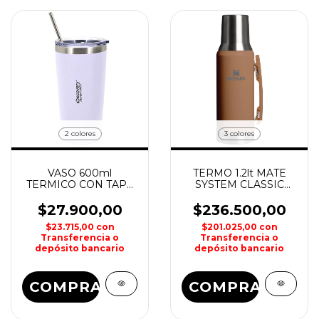
2 colores
3 colores
VASO 600ml
TERMO 1.2lt MATE
TERMICO CON TAPA
SYSTEM CLASSIC
Y SORBETE
STANLEY
DISCOVERY
$27.900,00
$236.500,00
ADVENTURE
$23.715,00
con
$201.025,00
con
Transferencia o
Transferencia o
depósito bancario
depósito bancario
COMPRAR
COMPRAR