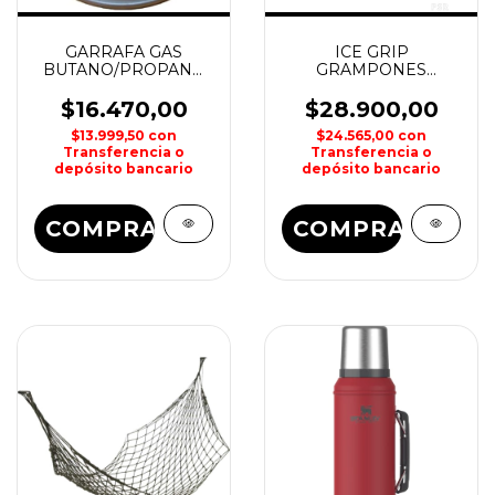
GARRAFA GAS
ICE GRIP
BUTANO/PROPANO
GRAMPONES
230grs KOVEA
PROTECCION
ANTIDERRAPE
$16.470,00
$28.900,00
NOMADIC
$13.999,50
con
$24.565,00
con
Transferencia o
Transferencia o
depósito bancario
depósito bancario
COMPRAR