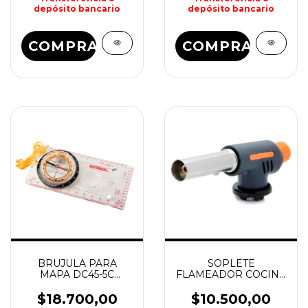
depósito bancario
depósito bancario
COMPRAR
COMPRAR
BRUJULA PARA
SOPLETE
MAPA DC45-5C
FLAMEADOR COCINA
WATERDOG
502 CON CHISPERO
LAMBO TECH
$18.700,00
$10.500,00