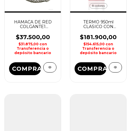
8 colores
HAMACA DE RED
TERMO 950ml
COLGANTE1
CLASICO CON
WATERDOG
MANIJA Y TAPON
CEBADOR STANLEY
$37.500,00
$181.900,00
$31.875,00
con
$154.615,00
con
Transferencia o
Transferencia o
depósito bancario
depósito bancario
COMPRAR