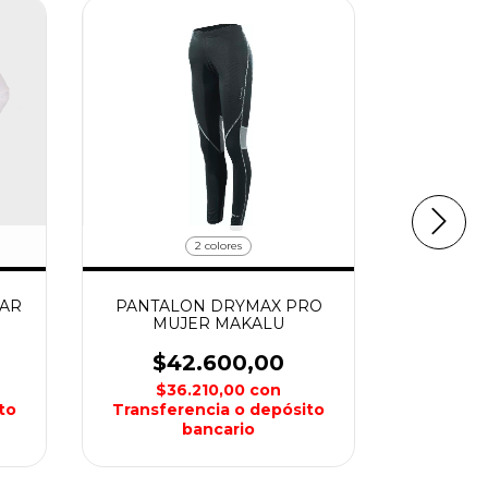
2 colores
MAR
PANTALON DRYMAX PRO
PANTALO
MUJER MAKALU
DAM
$42.600,00
$4
$36.210,00
con
$3
to
Transferencia o depósito
Transfe
bancario