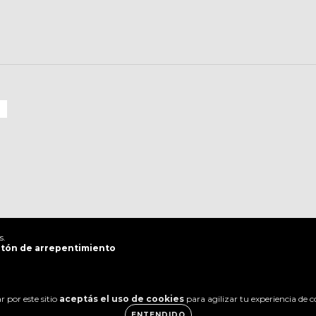
s.
tón de arrepentimiento
 por este sitio
aceptás el uso de cookies
para agilizar tu experiencia de 
ENTENDIDO