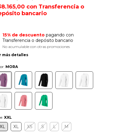
38.165,00
con
Transferencia o
epósito bancario
15% de descuento
pagando con
Transferencia o depósito bancario
No acumulable con otras promociones
r más detalles
or:
MORA
le:
XXL
XL
XL
XS
S
L
M