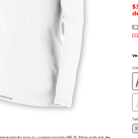
$
d
Ve
Col
Tal
X
mpezando por su composición 98 % fibra natural de