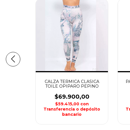
A DAMA
CALZA TERMICA CLASICA
P
CK
TOILE OPIPARO PEPINO
00
$69.900,00
con
$59.415,00
con
depósito
Transferencia o depósito
T
bancario