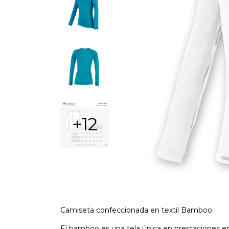
+12
Camiseta confeccionada en textil Bamboo:
El bamboo es una tela única en prestaciones e