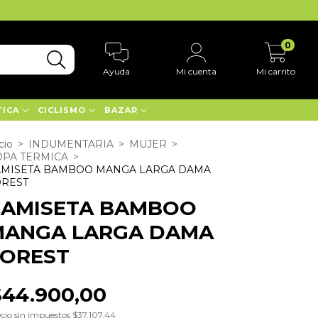
0
Ayuda
Mi cuenta
Mi carrito
TICA
CICLISMO
BAZAR
cio
>
INDUMENTARIA
>
MUJER
>
OPA TERMICA
>
AMISETA BAMBOO MANGA LARGA DAMA
OREST
CAMISETA BAMBOO
MANGA LARGA DAMA
FOREST
$44.900,00
cio sin impuestos
$37.107,44