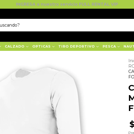
INGRESA a nuestro servicio FULL RENTAL VIP
CALZADO
OPTICAS
TIRO DEPORTIVO
PESCA
NAU
Ini
R
C
F
Pre