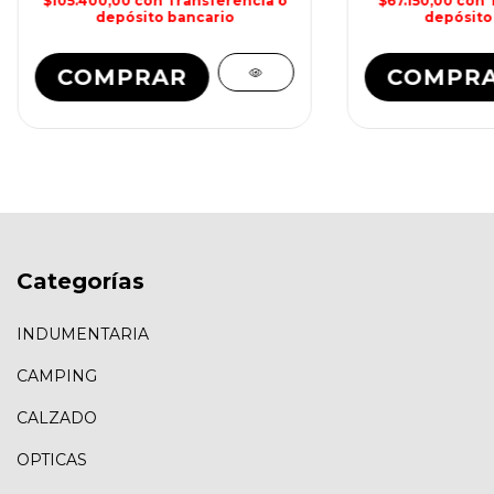
$105.400,00
con
Transferencia o
$67.150,00
con
depósito bancario
depósito
COMPRAR
COMPR
Categorías
INDUMENTARIA
CAMPING
CALZADO
OPTICAS