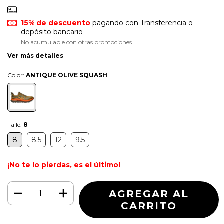
15% de descuento
pagando con Transferencia o
depósito bancario
No acumulable con otras promociones
Ver más detalles
Color:
ANTIQUE OLIVE SQUASH
Talle:
8
8
8.5
12
9.5
¡No te lo pierdas, es el último!