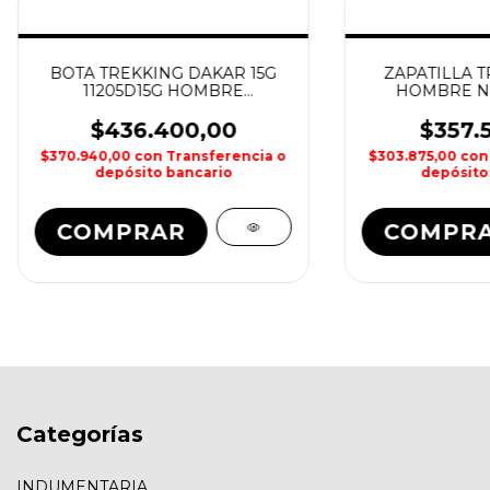
BOTA TREKKING DAKAR 15G
ZAPATILLA T
11205D15G HOMBRE
HOMBRE N
NORTHLAND
$436.400,00
$357.
$370.940,00
con
Transferencia o
$303.875,00
con
depósito bancario
depósito
COMPRAR
COMPR
Categorías
INDUMENTARIA