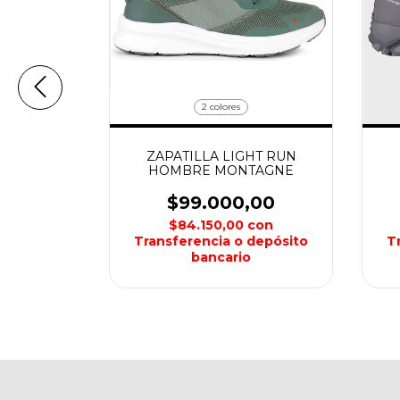
2 colores
LSE V4
ZAPATILLA LIGHT RUN
TAGNE
HOMBRE MONTAGNE
,00
$99.000,00
con
$84.150,00
con
depósito
Transferencia o depósito
T
bancario