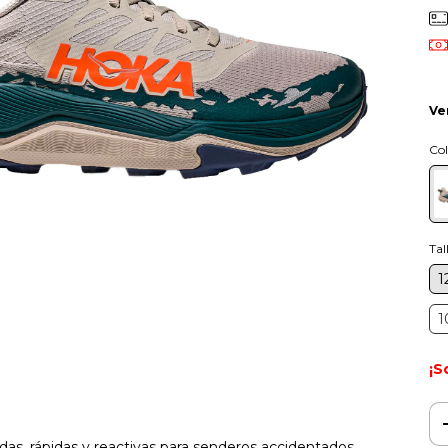
Ve
Col
Tal
1
1
¡S
as, rápidas y reactivas para senderos accidentados,