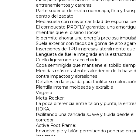
entrenamientos y carreras
Parte superior de malla monocapa, fina y trans
dentro del zapato
Mediasuela con mayor cantidad de espuma, pero
El compuesto PROFLY garantiza una amortiguac
mientras que el diseño Rocker
le permite ahorrar una energía preciosa impu
Suela exterior con tacos de goma de alto agar
Inserciones de TPU impresas lateralmente que 
Lengüeta de fuelle integrada en la estructura
Cuello ligeramente acolchado
Copa semirrígida que mantiene el tobillo siemp
Medidas más resistentes alrededor de la base de
contra impactos y abrasiones
Detalles en la espalda para facilitar su colocació
Plantilla interna moldeada y extraíble
Vegano
Meta-Rocker:
La poca diferencia entre talón y punta, la entr
HOKA,
facilitando una zancada suave y fluida desde el 
corredor.
Active Foot Frame:
Envuelve pie y talón permitiendo ponerse en pr