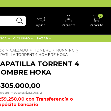
0
Ayuda
Mi cuenta
Mi carrito
TICA
CICLISMO
BAZAR
cio
>
CALZADO
>
HOMBRE
>
RUNNING
>
PATILLA TORRENT 4 HOMBRE HOKA
APATILLA TORRENT 4
HOMBRE HOKA
$305.000,00
cio sin impuestos
$252.066,12
259.250,00
con
Transferencia o
epósito bancario