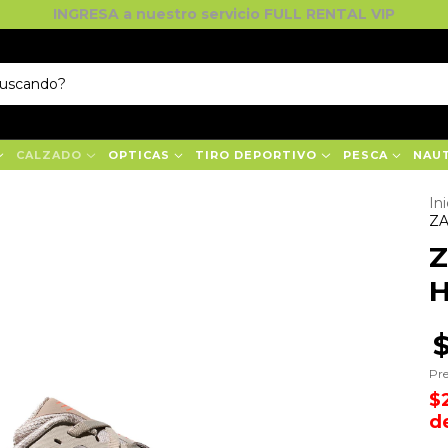
INGRESA a nuestro servicio FULL RENTAL VIP
CALZADO
OPTICAS
TIRO DEPORTIVO
PESCA
NAU
Ini
ZA
Z
Pre
$
d