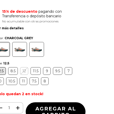
15% de descuento
pagando con
Transferencia o depósito bancario
No acumulable con otras promociones
r más detalles
or:
CHARCOAL GREY
le:
12.5
2.5
8.5
12
11.5
9
9.5
7
0
10.5
11
7.5
8
olo quedan
2
en stock!