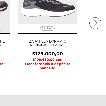
2 colores
URE
ZAPATILLA DYNAMIC
ZAPATI
RE
RUNNING HOMBRE
TRAIL 
MONTAGNE
$129.000,00
$1
$109.650,00
con
$15
to
Transferencia o depósito
Transfe
bancario